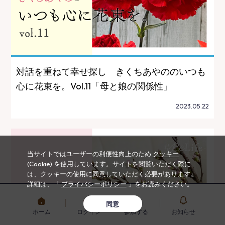
対話を重ねて幸せ探し きくちあやののいつも
心に花束を。Vol.11「母と娘の関係性」
2023.05.22
当サイトではユーザーの利便性向上のため
クッキー
(Cookie)
を使用しています。サイトを閲覧いただく際に
は、クッキーの使用に同意していただく必要があります。
詳細は、「
プライバシーポリシー
」をお読みください。
同意
ホーム
ログイン
参加する
お知らせ