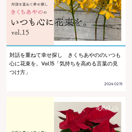
対話を重ねて幸せ探し きくちあやののいつも
心に花束を。Vol.15「気持ちを高める言葉の見
つけ方」
2024.02.15