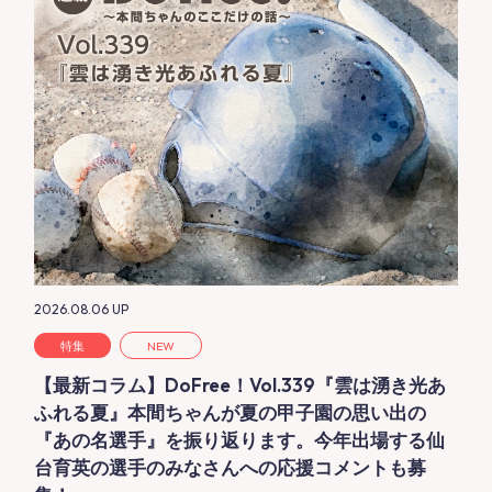
2026.08.06
UP
特集
NEW
【最新コラム】DoFree！Vol.339『雲は湧き光あ
ふれる夏』本間ちゃんが夏の甲子園の思い出の
『あの名選手』を振り返ります。今年出場する仙
台育英の選手のみなさんへの応援コメントも募