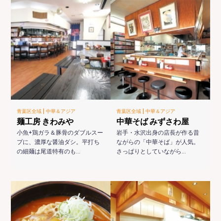
|
|
青葉区全域
中華＆アジア
青葉区全域
中華＆アジア
麺工房 きわみや
中華そば みずさわ屋
小魚+鶏ガラ＆豚骨のダブルスー
岩手・水沢出身の店長が作る昔
プに、濃厚な醤油ダシ。平打ち
ながらの「中華そば」が人気。
の細麺は尾道特有のも…
さっぱりとしていながら…