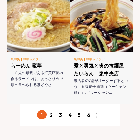
|
|
泉中央
中華＆アジア
泉中央
中華＆アジア
らーめん 蔵亭
愛と勇気と炎の拉麺屋
２児の母親である江美店長の
たいらん 泉中央店
作るラーメンは、あっさりめで
来店者の7割がオーダーするとい
毎日食べられるほどやさ…
う「五香茄子湯麺（ウーシャン
麺）」。“ウーシャン…
1
2
3
4
5
6
〉