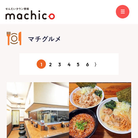
1
2
3
4
5
6
〉