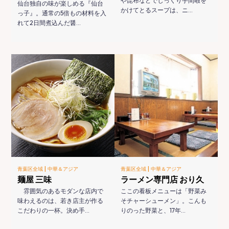
や昆布などでじっくり手間暇を
仙台独自の味が楽しめる『仙台
かけてとるスープは、ニ…
っ子』。通常の5倍もの材料を入
れて2日間煮込んだ醤…
|
|
青葉区全域
中華＆アジア
青葉区全域
中華＆アジア
麺屋 三味
ラーメン専門店 おり久
雰囲気のあるモダンな店内で
ここの看板メニューは「野菜み
味わえるのは、若き店主が作る
そチャーシューメン」。こんも
こだわりの一杯。決め手…
りのった野菜と、17年…