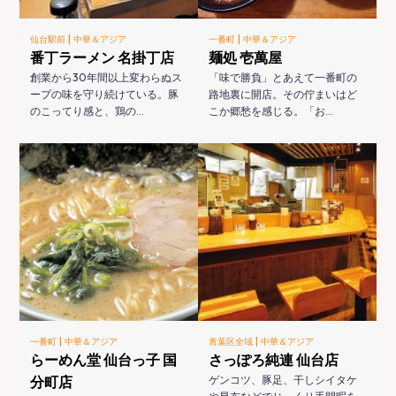
|
|
仙台駅前
中華＆アジア
一番町
中華＆アジア
番丁ラーメン 名掛丁店
麺処 壱萬屋
創業から30年間以上変わらぬス
「味で勝負」とあえて一番町の
ープの味を守り続けている。豚
路地裏に開店。その佇まいはど
のこってり感と、鶏の…
こか郷愁を感じる。「お…
|
|
一番町
中華＆アジア
青葉区全域
中華＆アジア
らーめん堂 仙台っ子 国
さっぽろ純連 仙台店
分町店
ゲンコツ、豚足、干しシイタケ