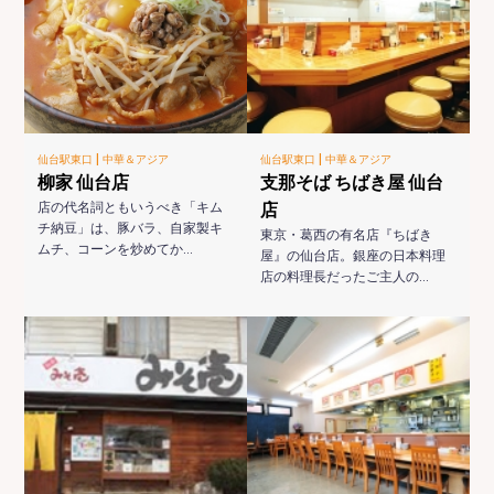
|
|
仙台駅東口
中華＆アジア
仙台駅東口
中華＆アジア
柳家 仙台店
支那そば ちばき屋 仙台
店の代名詞ともいうべき「キム
店
チ納豆」は、豚バラ、自家製キ
東京・葛西の有名店『ちばき
ムチ、コーンを炒めてか…
屋』の仙台店。銀座の日本料理
店の料理長だったご主人の…