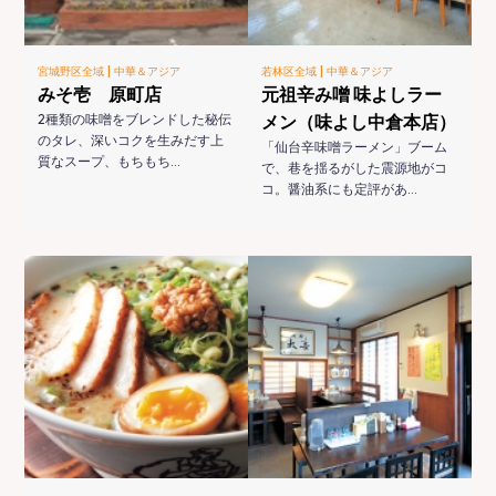
|
|
宮城野区全域
中華＆アジア
若林区全域
中華＆アジア
みそ壱 原町店
元祖辛み噌 味よしラー
2種類の味噌をブレンドした秘伝
メン（味よし中倉本店）
のタレ、深いコクを生みだす上
「仙台辛味噌ラーメン」ブーム
質なスープ、もちもち…
で、巷を揺るがした震源地がコ
コ。醤油系にも定評があ…