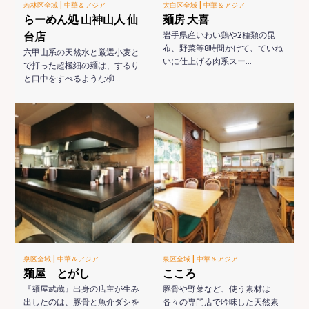
|
|
若林区全域
中華＆アジア
太白区全域
中華＆アジア
らーめん処 山神山人 仙
麺房 大喜
台店
岩手県産いわい鶏や2種類の昆
布、野菜等8時間かけて、ていね
六甲山系の天然水と厳選小麦と
いに仕上げる肉系スー…
で打った超極細の麺は、するり
と口中をすべるような柳…
|
|
泉区全域
中華＆アジア
泉区全域
中華＆アジア
麺屋 とがし
こころ
『麺屋武蔵』出身の店主が生み
豚骨や野菜など、使う素材は
出したのは、豚骨と魚介ダシを
各々の専門店で吟味した天然素