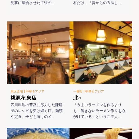
見事に融合させた主張の…
材だけ。「昔からの方法し…
|
|
泉区全域
中華＆アジア
一番町
中華＆アジア
桃源花 泉店
北○
四川料理の普及に尽力した陳建
「うまいラーメンを作るより
民のレシピを受け継ぐ店。麺類
も、飽きないラーメン作りを心
や定食、子ども向けのメ…
がけている」というご主人…