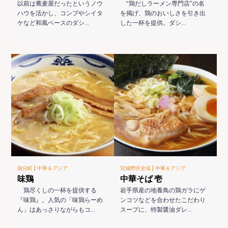
以前は蕎麦屋だったというノウ
“鶏だしラーメン専門店”の名
ハウを活かし、コンブやシイタ
を掲げ、鶏のおいしさを引き出
ケなど和風ベースのダシ…
した一杯を提供。ダシ…
|
|
国分町
中華＆アジア
宮城野区全域
中華＆アジア
味鶏
中華そば 壱
鶏尽くしの一杯を提供する
岩手県産の地養鳥の鶏ガラにゲ
『味鶏』。人気の「味鶏らーめ
ンコツなどを合わせたこだわり
ん」はあっさりながらもコ…
スープに、特製醤油ダレ…