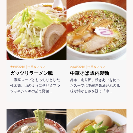
|
|
太白区全域
中華＆アジア
若林区全域
中華＆アジア
ガッツリラーメン暁
中華そば 坂内製麺
濃厚スープともっちりとした
昆布、削り節、焼きあごを使っ
極太麺、山のようにそびえ立つ
たスープに本醸造醤油だれの風
シャキシャキの茹で野菜…
味が懐かしさを誘う「中…