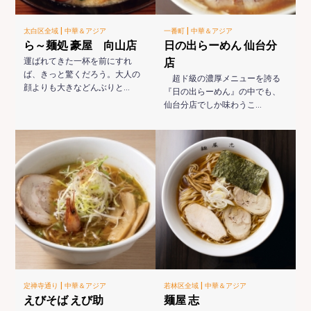
|
|
太白区全域
中華＆アジア
一番町
中華＆アジア
ら～麺処 豪屋 向山店
日の出らーめん 仙台分
運ばれてきた一杯を前にすれ
店
ば、きっと驚くだろう。大人の
超ド級の濃厚メニューを誇る
顔よりも大きなどんぶりと…
『日の出らーめん』の中でも、
仙台分店でしか味わうこ…
|
|
定禅寺通り
中華＆アジア
若林区全域
中華＆アジア
えびそば えび助
麺屋 志