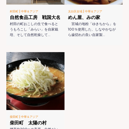
|
|
村田町
中華＆アジア
太白区全域
中華＆アジア
自然食品工房 戦国大名
めん屋、みの家
村田の町おこしの生で食べると
宮城の地粉「ゆきちから」を
うもろこし「みらい」を自家栽
100％使用した、しなやかなが
培、そして自然乾燥して…
ら歯切れの良い自家製…
|
柴田町
中華＆アジア
柴田町 太陽の村