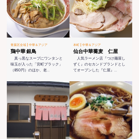
|
|
青葉区全域
中華＆アジア
本町
中華＆アジア
鶏中華 銀鳥
仙台中華蕎麦 仁屋
真っ黒なスープにワンタンと
人気ラーメン店『つけ麺屋し
味玉が入った「宮町ブラック」
ずく』のセカンドブランドとし
（850円）のほか、老…
てオープンした『仁屋』…