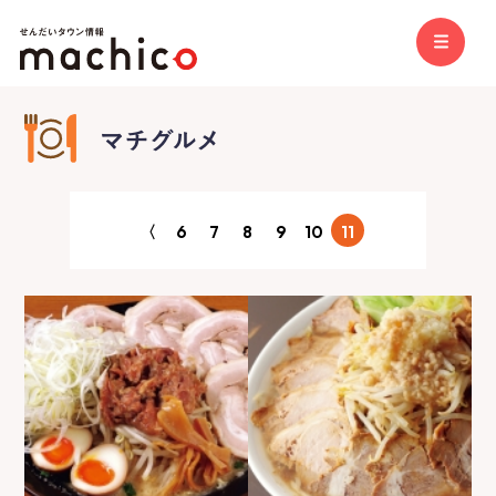
〈
6
7
8
9
10
11