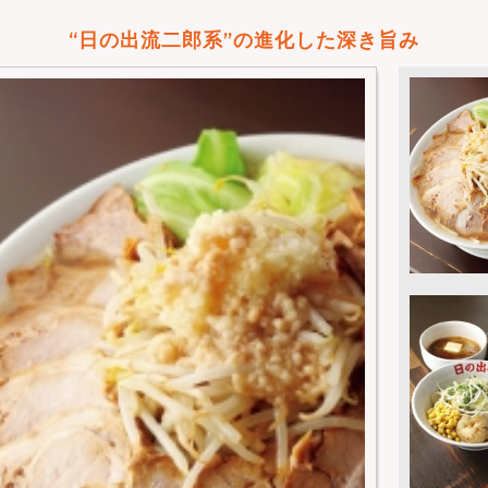
“日の出流二郎系”の進化した深き旨み