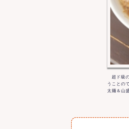
超ド級の
うことの
太麺＆山