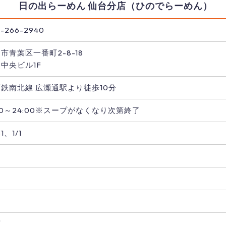
日の出らーめん 仙台分店（ひのでらーめん）
-266-2940
市青葉区一番町2-8-18
中央ビル1F
鉄南北線 広瀬通駅より徒歩10分
:00～24:00※スープがなくなり次第終了
31、1/1
し
席
し
可