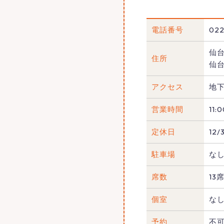
電話番号
022
仙台
住所
仙台
アクセス
地下
営業時間
11
定休日
12/
駐車場
な
席数
13
個室
な
予約
不