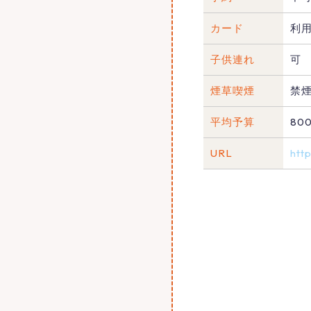
カード
利
子供連れ
可
煙草喫煙
禁
平均予算
80
URL
htt