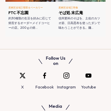
|
|
若林区全域
喫茶＆ベーカリー
若林区全域
和食
FTC 不忘園
そば処 末広庵
約30種類の生豆を好みに応じて
信州更科のそばを、土佐のカツ
焙煎するオーダーメイドコーヒ
オ節、日高昆布を使ったダシで
ーの店。200ｇの焙…
味わうことができる。麺…
Follow Us
on
X
Facebook
Instagram
Youtube
Media