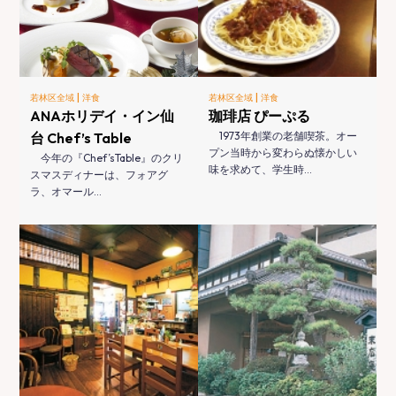
|
|
若林区全域
洋食
若林区全域
洋食
ANAホリデイ・イン仙
珈琲店 ぴーぷる
台 Chef’s Table
1973年創業の老舗喫茶。オー
プン当時から変わらぬ懐かしい
今年の『Chef’sTable』のクリ
味を求めて、学生時…
スマスディナーは、フォアグ
ラ、オマール…