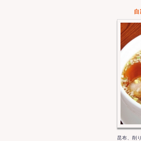
自
昆布、削