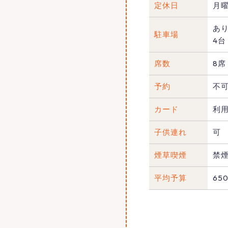
定休日
月
あ
駐車場
4台
席数
8席
予約
不
カード
利
子供連れ
可
煙草喫煙
禁
平均予算
65