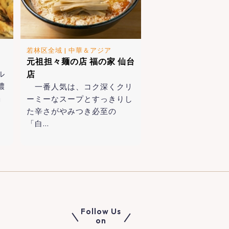
若林区全域
|
中華＆アジア
元祖担々麺の店 福の家 仙台
ル
店
濃
一番人気は、コク深くクリ
」
ーミーなスープとすっきりし
た辛さがやみつき必至の
「白…
Follow Us
on