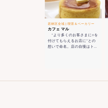
若林区全域
|
喫茶＆ベーカリー
カフェ マル
“より多くのお客さまに○を
付けてもらえるお店に”との
想いで命名。店の自慢はト…