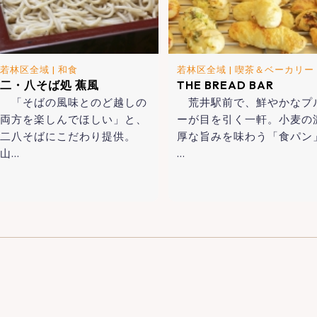
若林区全域
|
和食
若林区全域
|
喫茶＆ベーカリー
二・八そば処 蕉風
THE BREAD BAR
「そばの風味とのど越しの
荒井駅前で、鮮やかなプ
両方を楽しんでほしい」と、
ーが目を引く一軒。小麦の
二八そばにこだわり提供。
厚な旨みを味わう「食パン
山…
…