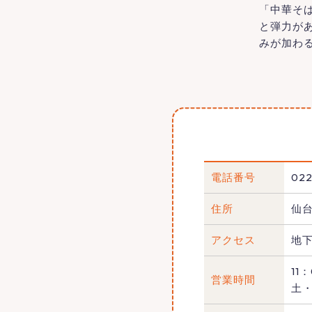
「中華そ
と弾力が
みが加わ
電話番号
022
住所
仙台
アクセス
地
11
営業時間
土・