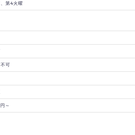
曜、第4火曜
り
可
用不可
煙
0円～