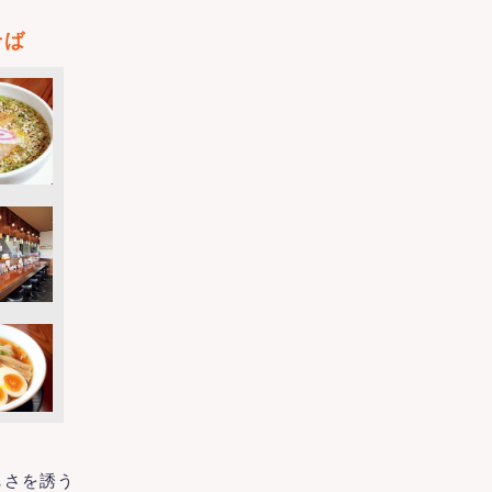
そば
しさを誘う