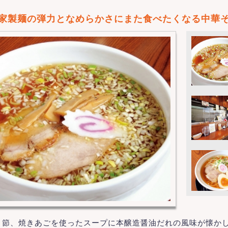
家製麺の弾力となめらかさにまた食べたくなる中華
り節、焼きあごを使ったスープに本醸造醤油だれの風味が懐か