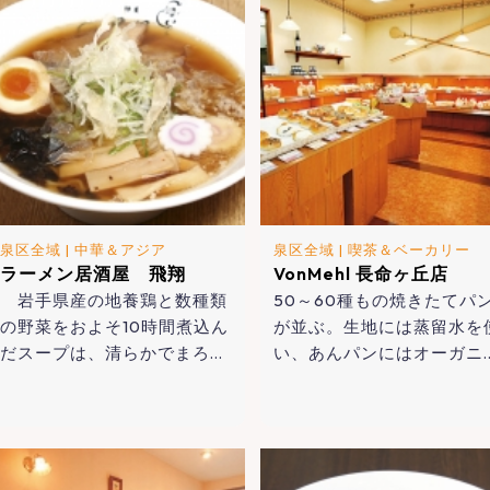
泉区全域
|
中華＆アジア
泉区全域
|
喫茶＆ベーカリー
ラーメン居酒屋 飛翔
VonMehl 長命ヶ丘店
岩手県産の地養鶏と数種類
50～60種もの焼きたてパ
の野菜をおよそ10時間煮込ん
が並ぶ。生地には蒸留水を
だスープは、清らかでまろ…
い、あんパンにはオーガニ