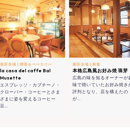
泉区全域
|
喫茶＆ベーカリー
泉区全域
|
和食
la casa del caffe Bal
本格広島風お好み焼 珠芽
Musette
広島の味を知るオーナーが
味で焼いていたお好み焼き
エスプレッソ・カプチーノ・
評判となり、店を構えたの
クローバー・コーヒーとさま
が…
ざまに姿を変えるコーヒー
豆…