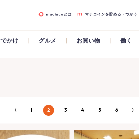
machicoとは
マチコインを貯める・つかう
おでかけ
グルメ
お買い物
働く
〈
1
2
3
4
5
6
〉