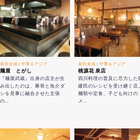
泉区全域
|
中華＆アジア
泉区全域
|
中華＆アジア
麺屋 とがし
桃源花 泉店
『麺屋武蔵』出身の店主が生
四川料理の普及に尽力した
み出したのは、豚骨と魚介ダ
建民のレシピを受け継ぐ店
シを見事に融合させた主張
麺類や定食、子ども向けの
の…
メ…