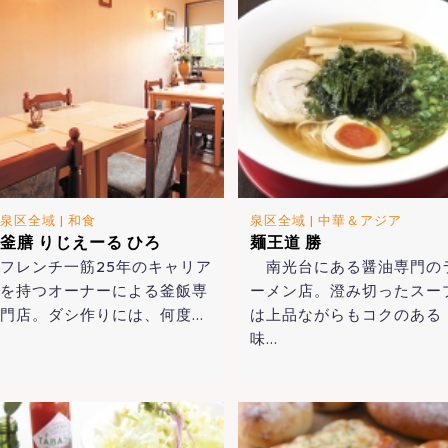
泉区全域
|
和食
泉区全域
|
中華＆アジア
釜膳 りじえーる ひろ
麺王道 勝
フレンチ一筋25年のキャリア
南光台にある醤油専門の
を持つオーナーによる釜飯専
ーメン店。澄み切ったスー
門店。ダシ作りには、何度…
は上品ながらもコクのある
味…