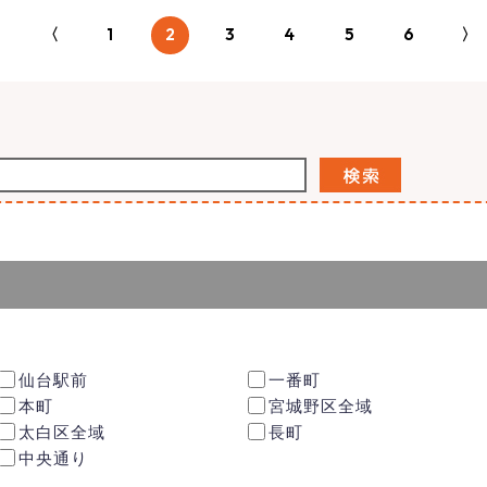
〈
1
2
3
4
5
6
〉
仙台駅前
一番町
本町
宮城野区全域
太白区全域
長町
中央通り