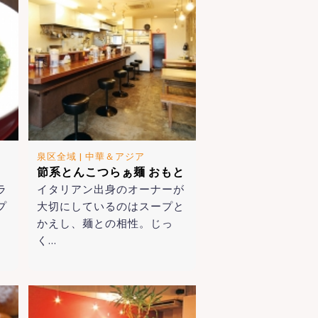
泉区全域
|
中華＆アジア
節系とんこつらぁ麺 おもと
ラ
イタリアン出身のオーナーが
プ
大切にしているのはスープと
かえし、麺との相性。じっ
く…