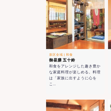
泉区全域
|
和食
御昼膳 五十鈴
和食をアレンジした趣き豊か
な家庭料理が楽しめる。料理
は「家族に出すように心を
こ…