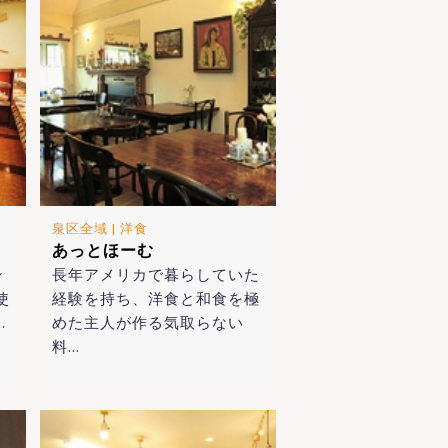
泉区全域
|
洋食
あっとほーむ
ン
長年アメリカで暮らしていた
使
経験を持ち、洋食と和食を極
…
めた主人が作る気取らない
料…