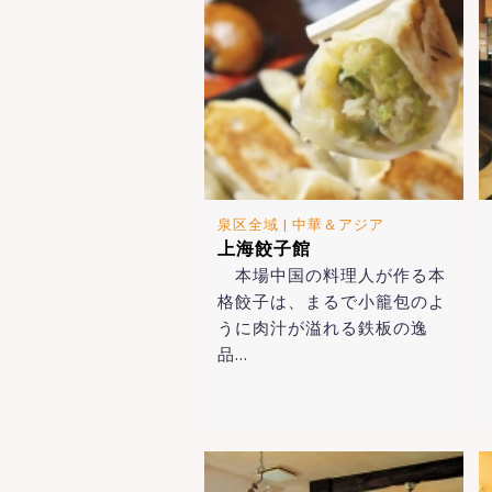
泉区全域
|
中華＆アジア
上海餃子館
本場中国の料理人が作る本
格餃子は、まるで小籠包のよ
うに肉汁が溢れる鉄板の逸
品…