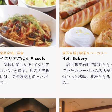
泉区全域
|
洋食
泉区全域
|
喫茶＆ベーカリー
イタリアごはん Piccolo
Noir Bakery
気軽に楽しめる“イタリア
岩手県雫石町で評判とな
ゴハン”を提案。店内の黒板
ていたカレーパンの名店が
には、旬の素材を使ったパ
仙台へと移転。看板となる
ス…
の…