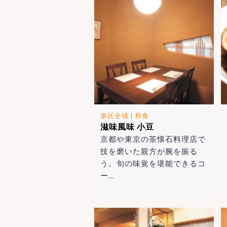
泉区全域
|
和食
滋味風味 小豆
京都や東京の茶懐石料理店で
技を磨いた親方が腕を振る
う。旬の味覚を堪能できるコ
ー…