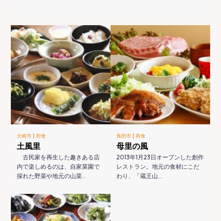
|
|
大崎市
和食
角田市
和食
土風里
母里の風
古民家を再生した趣きある店
2013年1月23日オープンした創作
内で楽しめるのは、自家菜園で
レストラン。地元の食材にこだ
採れた野菜や地元の山菜…
わり、「蔵王山…