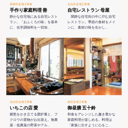
|
|
若林区全域
和食
太白区全域
和食
手作り家庭料理 善
自宅レストラン 母屋
静かな住宅地にある自宅レスト
閑静な住宅街の中に佇む自宅
ラン。「おふくろの味」を基本
レストラン。季節の食材をメイ
に、化学調味料を一切加…
ンに、素材の味を生かし…
|
|
太白区全域
和食
泉区全域
和食
いちこの店 愛
御昼膳 五十鈴
郷愁をかき立てる囲炉裏と、フ
和食をアレンジした趣き豊かな
クロウの置物がお出迎え。無農
家庭料理が楽しめる。料理は
薬・低農薬の野菜やアル…
「家族に出すように心をこ…