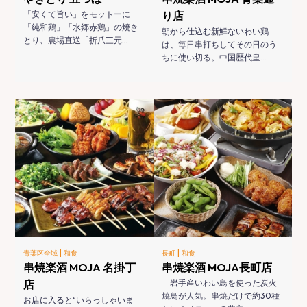
「安くて旨い」をモットーに
り店
「純和鶏」「水郷赤鶏」の焼き
朝から仕込む新鮮ないわい鶏
とり、農場直送「折爪三元…
は、毎日串打ちしてその日のう
ちに使い切る。中国歴代皇…
|
|
青葉区全域
和食
長町
和食
串焼楽酒 MOJA 名掛丁
串焼楽酒 MOJA長町店
店
岩手産いわい鳥を使った炭火
焼鳥が人気。串焼だけで約30種
お店に入ると“いらっしゃいま