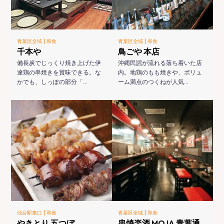
|
|
青葉区全域
和食
青葉区全域
和食
千本や
鳥ごや 本店
備長炭でじっくり焼き上げた伊
沖縄民謡が流れる落ち着いた店
達鶏の串焼きを賞味できる。な
内。地鶏のもも焼きや、ボリュ
かでも、しっぽの部分「…
ーム満点のつくねが人気…
|
|
仙台駅東口
和食
青葉区全域
和食
やきとり 五つぼ
串焼楽酒 MOJA 青葉通