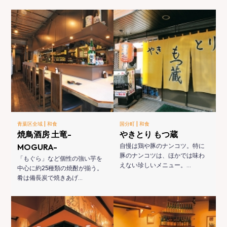
|
|
青葉区全域
和食
国分町
和食
焼鳥酒房 土竜-
やきとり もつ蔵
MOGURA-
自慢は鶏や豚のナンコツ。特に
豚のナンコツは、ほかでは味わ
「もぐら」など個性の強い芋を
えない珍しいメニュー。…
中心に約25種類の焼酎が揃う。
肴は備長炭で焼きあげ…