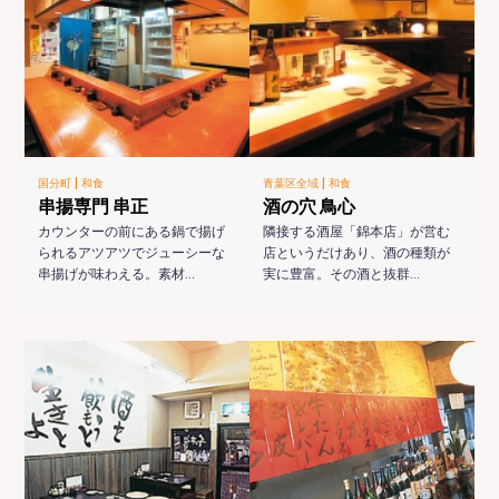
|
|
国分町
和食
青葉区全域
和食
串揚専門 串正
酒の穴 鳥心
カウンターの前にある鍋で揚げ
隣接する酒屋「錦本店」が営む
られるアツアツでジューシーな
店というだけあり、酒の種類が
串揚げが味わえる。素材…
実に豊富。その酒と抜群…