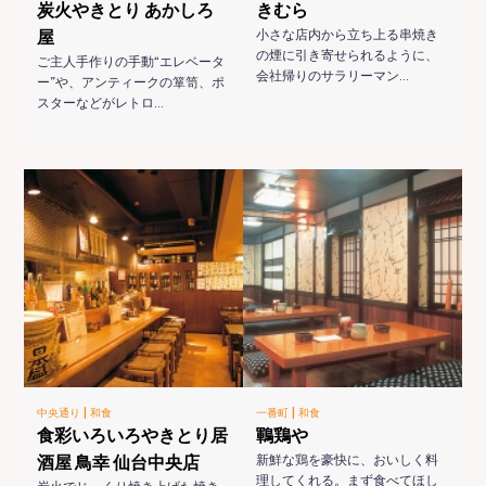
炭火やきとり あかしろ
きむら
屋
小さな店内から立ち上る串焼き
の煙に引き寄せられるように、
ご主人手作りの手動“エレベータ
会社帰りのサラリーマン…
ー”や、アンティークの箪笥、ポ
スターなどがレトロ…
|
|
中央通り
和食
一番町
和食
食彩いろいろやきとり居
鶤鶏や
酒屋 鳥幸 仙台中央店
新鮮な鶏を豪快に、おいしく料
理してくれる。まず食べてほし