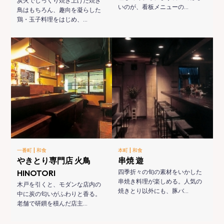
炭火でじっくり焼き上げた焼き
いのが、看板メニューの…
鳥はもちろん、趣向を凝らした
鶏・玉子料理をはじめ、…
|
|
一番町
和食
本町
和食
やきとり専門店 火鳥
串焼 遊
HINOTORI
四季折々の旬の素材をいかした
串焼き料理が楽しめる。人気の
木戸を引くと、モダンな店内の
焼きとり以外にも、豚バ…
中に炭の匂いがふわりと香る。
老舗で研鑚を積んだ店主…