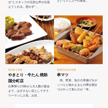
というメニューの豊富…
せ”とスタッフの元気な声が出迎
えてくれる。思わず“…
|
|
国分町
和食
青葉区全域
和食
やきとり・牛たん 焼助
串マツ
国分町店
肉、野菜、魚介の串揚げをが
っつりと味わえるとの噂を聞き
仕事帰りの1杯から大人数の宴会
つけやって来たのが『串…
まで、はずさない店としてサラ
リーマンに人気。お目…