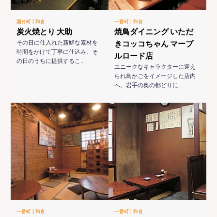
|
|
国分町
和食
一番町
和食
炭火焼とり 大助
焼鳥ダイニング いただ
その日に仕入れた新鮮な素材を
きコッコちゃん マーブ
時間をかけて丁寧に仕込み、そ
ルロード店
の日のうちに提供するこ…
ユニークなキャラクターに迎え
られ鳥かごをイメージした店内
へ。岩手の奥の都どりに…
|
|
一番町
和食
一番町
和食