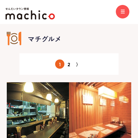
1
2
〉