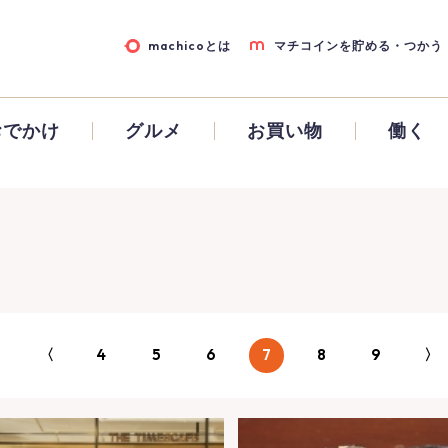
machicoとは
マチコインを貯める・つかう
おでかけ
グルメ
お買い物
働く
〈
4
5
6
7
8
9
〉