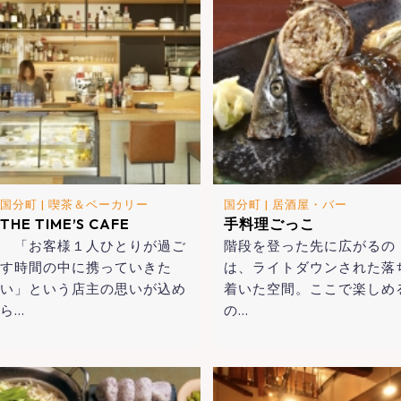
国分町
|
喫茶＆ベーカリー
国分町
|
居酒屋・バー
THE TIME’S CAFE
手料理ごっこ
「お客様１人ひとりが過ご
階段を登った先に広がるの
す時間の中に携っていきた
は、ライトダウンされた落
い」という店主の思いが込め
着いた空間。ここで楽しめ
ら…
の…