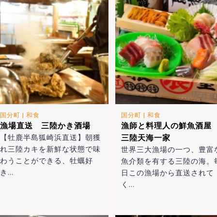
国分町
|
和食
国分町
|
和食
漁場直送 三陸かき酒場
漁師と料理人の鮮魚酒
【牡鹿半島狐崎浜直送】朝獲
三陸天海一家
れ三陸カキを新鮮な状態で味
世界三大漁場の一つ、豊富
わうことができる、牡蠣好
魚介類を有する三陸の海。
き…
日この漁場から直送されて
く…