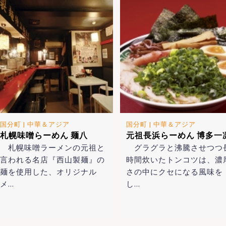
国分町
|
中華＆アジア
国分町
|
中華＆アジア
札幌味噌らーめん 麺八
元祖長浜らーめん 博多一
札幌味噌ラーメンの元祖と
グラグラと沸騰させつつ
言われる名店『西山製麺』の
時間炊いたトンコツは、濃
麺を使用した、オリジナル
さの中にクセになる風味を
メ…
し…