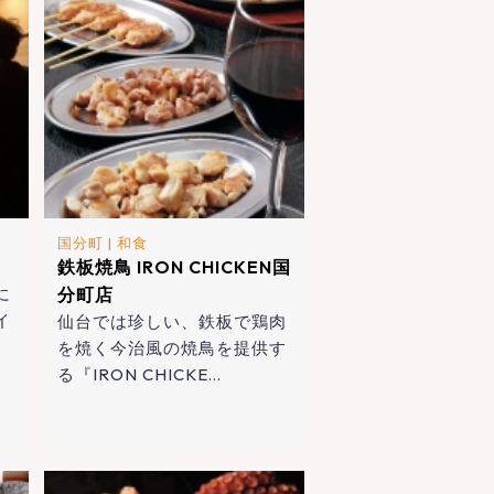
国分町
|
和食
鉄板焼鳥 IRON CHICKEN国
に
分町店
イ
仙台では珍しい、鉄板で鶏肉
を焼く今治風の焼鳥を提供す
る『IRON CHICKE…