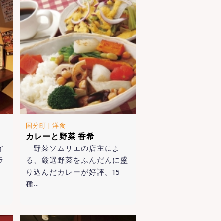
国分町
|
洋食
カレーと野菜 香希
イ
野菜ソムリエの店主によ
ラ
る、厳選野菜をふんだんに盛
り込んだカレーが好評。15
種…