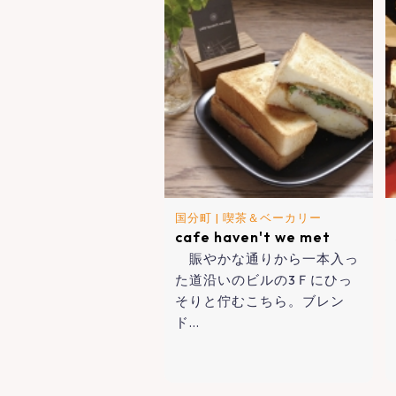
国分町
|
喫茶＆ベーカリー
cafe haven't we met
賑やかな通りから一本入っ
た道沿いのビルの3Ｆにひっ
そりと佇むこちら。ブレン
ド…