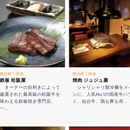
国分町
|
洋食
国分町
|
和食
鉄板 松阪屋
焼肉 ジュジュ屋
オーナーの目利きによって
シャリシャリ製冷麺をメ
厳選された最高級の松阪牛を
ンに、人気No.1の国産牛ハ
味わえる鉄板焼き専門店。
ミ、仙台牛、鶏も豚も存…
一…