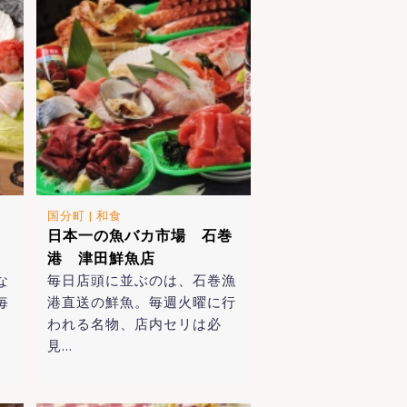
国分町
|
和食
屋
日本一の魚バカ市場 石巻
港 津田鮮魚店
な
毎日店頭に並ぶのは、石巻漁
毎
港直送の鮮魚。毎週火曜に行
われる名物、店内セリは必
見…