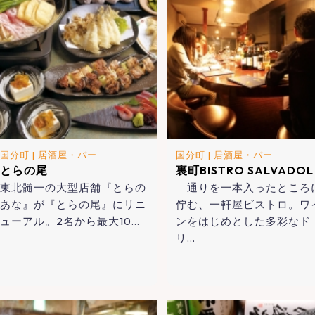
国分町
|
居酒屋・バー
国分町
|
居酒屋・バー
とらの尾
裏町BISTRO SALVADOL
東北髄一の大型店舗『とらの
通りを一本入ったところ
あな』が『とらの尾』にリニ
佇む、一軒屋ビストロ。ワ
ューアル。2名から最大10…
ンをはじめとした多彩なド
リ…