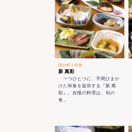
国分町
|
和食
新 萬彩
一つひとつに、手間ひまか
けた和食を提供する『新 萬
彩』。自慢の料理は、旬の
食…