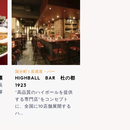
国分町
|
居酒屋・バー
凛
HIGHBALL BAR 杜の都
長
1923
厚
“高品質のハイボールを提供
する専門店”をコンセプト
に、全国に10店舗展開する
ハ…