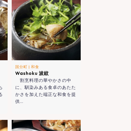
国分町
|
和食
Washoku 波紋
割烹料理の華やかさの中
ち
に、馴染みある食卓のあたた
る
かさを加えた端正な和食を提
供…