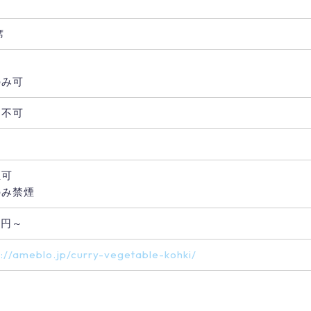
し
席
のみ可
用不可
煙可
のみ禁煙
0円～
p://ameblo.jp/curry-vegetable-kohki/