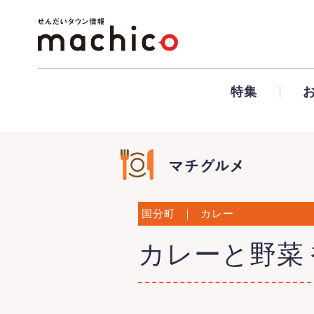
特集
国分町
｜
カレー
カレーと野菜