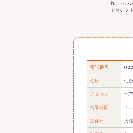
れ、ヘル
でセレク
電話番号
022
住所
仙台
アクセス
地
営業時間
11
定休日
火