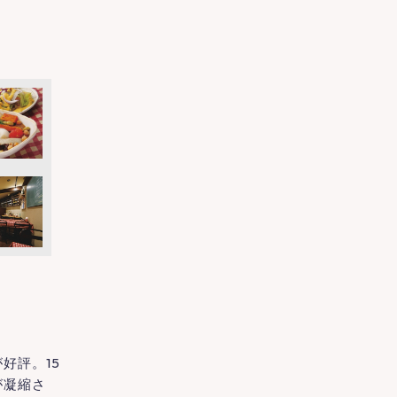
好評。15
が凝縮さ