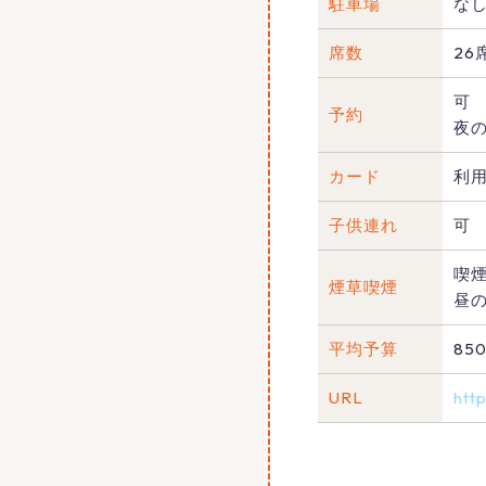
駐車場
な
席数
26
可
予約
夜
カード
利
子供連れ
可
喫
煙草喫煙
昼
平均予算
85
URL
htt