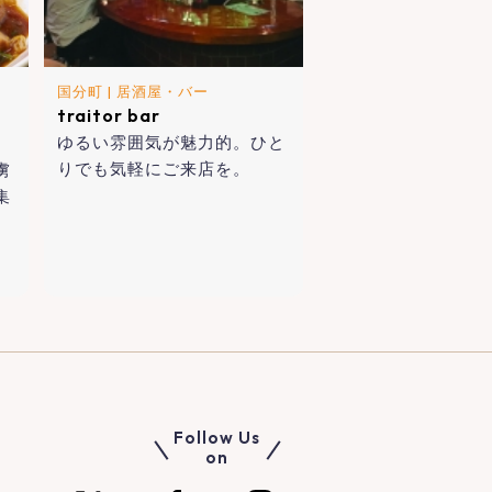
国分町
|
居酒屋・バー
traitor bar
ゆるい雰囲気が魅力的。ひと
りでも気軽にご来店を。
虜
集
Follow Us
on