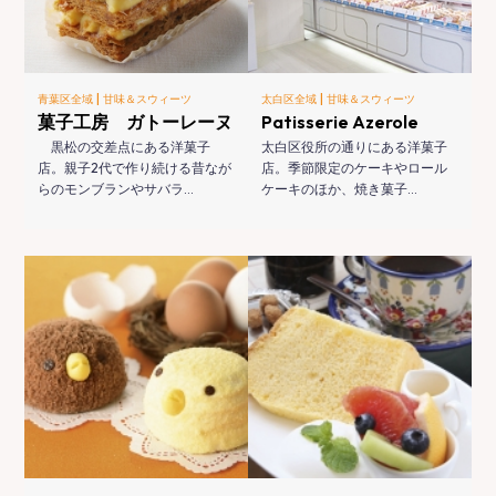
|
|
青葉区全域
甘味＆スウィーツ
太白区全域
甘味＆スウィーツ
菓子工房 ガトーレーヌ
Patisserie Azerole
黒松の交差点にある洋菓子
太白区役所の通りにある洋菓子
店。親子2代で作り続ける昔なが
店。季節限定のケーキやロール
らのモンブランやサバラ…
ケーキのほか、焼き菓子…