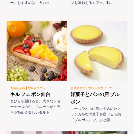
ー。おすすめは、カカオ…
ツを味わえるカフェ。動…
|
|
青葉区全域
甘味＆スウィーツ
青葉区全域
甘味＆スウィーツ
キル フェ ボン仙台
洋菓子とパンの店 ブル
とびらを開けると、大きなショ
ボン
ーケースの中、フルーツがキラ
一つひとつに想いを込めたク
キラ艶めく美しいタルト…
ラシカルな洋菓子を届ける老舗
『ブルボン』で、ひと際…