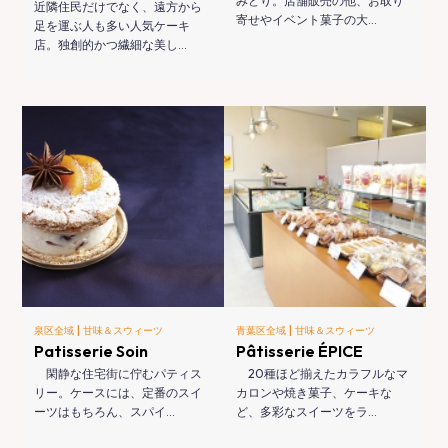
みどり。店舗販売の他、お取り
近隣住民だけでなく、遠方から
寄せやイベント菓子の大…
足を運ぶ人も多い人気ケーキ
店。独創的かつ繊細な美し…
|
|
泉区全域
甘味＆スウィーツ
青葉区全域
甘味＆スウィーツ
Patisserie Soin
Pâtisserie ÉPICE
閑静な住宅街に佇むパティス
20種ほど揃えたカラフルなマ
リー。ケースには、定番のスイ
カロンや焼き菓子、ケーキな
ーツはもちろん、スパイ…
ど、多彩なスイーツをラ…