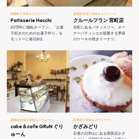
|
|
利府町
甘味＆スウィーツ
青葉区全域
甘味＆スウィーツ
Patisserie Hacchi
クルールフラン 宮町店
2013年に移転オープン。「お菓
宮町にあるパティスリー。オー
子好きのためのお菓子作り」を
ナーパティシエが提案する季節
モットーに毎日約2…
のケーキや焼きドーナツ…
|
|
若林区全域
甘味＆スウィーツ
石巻市
甘味＆スウィーツ
cake＆cafe GRuN ぐり
かざみどり
ゅーん
石巻の日和山にある喫茶店かざ