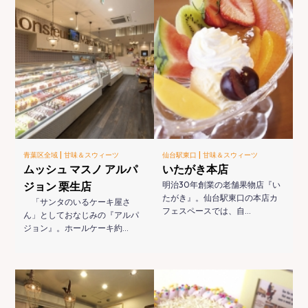
|
|
青葉区全域
甘味＆スウィーツ
仙台駅東口
甘味＆スウィーツ
ムッシュ マスノ アルパ
いたがき本店
ジョン 栗生店
明治30年創業の老舗果物店『い
たがき』。仙台駅東口の本店カ
「サンタのいるケーキ屋さ
フェスペースでは、自…
ん」としておなじみの『アルパ
ジョン』。ホールケーキ約…