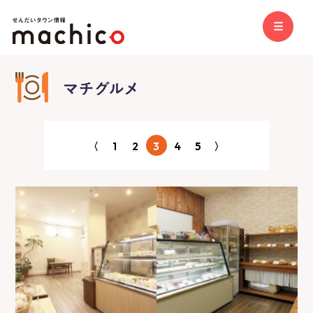
〈
1
2
3
4
5
〉