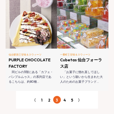
|
|
仙台駅前
甘味＆スウィーツ
一番町
甘味＆スウィーツ
PURPLE CHOCOLATE
Cubetas 仙台フォーラ
FACTORY
ス店
同ビルの3階にある「カフェ・
「お菓子に惚れ直してほし
パンプルムゥス」の系列店であ
い」という願いから生まれた大
るこちらは、約80種…
人のためのお菓子ブランド…
〈
1
2
3
4
5
〉