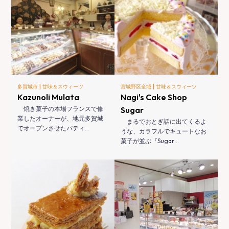
|
|
多賀城市
甘味＆スウィーツ
宮城野区全域
甘味＆スウィーツ
Kazunoli Mulata
Nagi's Cake Shop
焼き菓子の本場フランスで修
Sugar
業したオーナーが、地元多賀城
まるでおとぎ話に出てくるよ
でオープンさせたパティ…
うな、カラフルでキュートなお
菓子が並ぶ『Sugar…