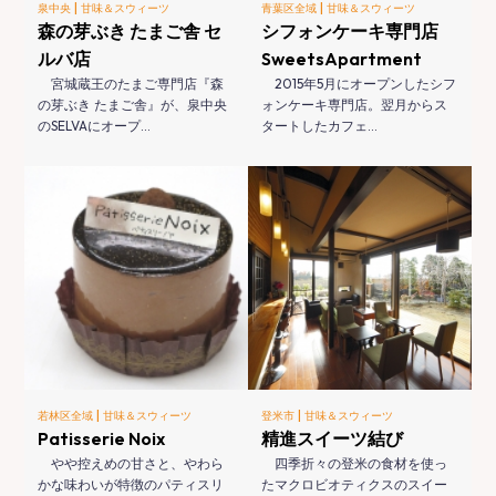
|
|
泉中央
甘味＆スウィーツ
青葉区全域
甘味＆スウィーツ
森の芽ぶき たまご舎 セ
シフォンケーキ専門店
ルバ店
SweetsApartment
宮城蔵王のたまご専門店『森
2015年5月にオープンしたシフ
の芽ぶき たまご舎』が、泉中央
ォンケーキ専門店。翌月からス
のSELVAにオープ…
タートしたカフェ…
|
|
若林区全域
甘味＆スウィーツ
登米市
甘味＆スウィーツ
Patisserie Noix
精進スイーツ結び
やや控えめの甘さと、やわら
四季折々の登米の食材を使っ
かな味わいが特徴のパティスリ
たマクロビオティクスのスイー