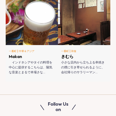
|
|
一番町
中華＆アジア
一番町
和食
Makan
きむら
インドネシアやタイの料理を
小さな店内から立ち上る串焼き
中心に提供するこちらは、陽気
の煙に引き寄せられるように、
な音楽とまるで本場さな…
会社帰りのサラリーマン…
Follow Us
on