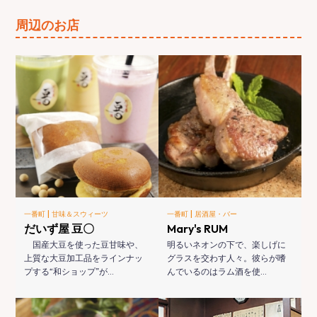
周辺のお店
|
|
一番町
甘味＆スウィーツ
一番町
居酒屋・バー
だいず屋 豆〇
Mary's RUM
国産大豆を使った豆甘味や、
明るいネオンの下で、楽しげに
上質な大豆加工品をラインナッ
グラスを交わす人々。彼らが嗜
プする“和ショップ”が…
んでいるのはラム酒を使…