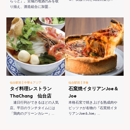
らっと』。宮城の地酒のみを取
り揃え、酒造組合に加盟…
|
|
仙台駅前
中華＆アジア
仙台駅前
洋食
タイ料理レストラン
石窯焼イタリアンJoe＆
ThaChang 仙台店
Joe
連日行列ができるほどの人気
本格石窯で焼き上げる熟成肉や
店。平日のランチタイムには
ピッツァが名物の『石窯焼イタ
「鶏肉のグリーンカレー」…
リアンJoe＆Joe』…