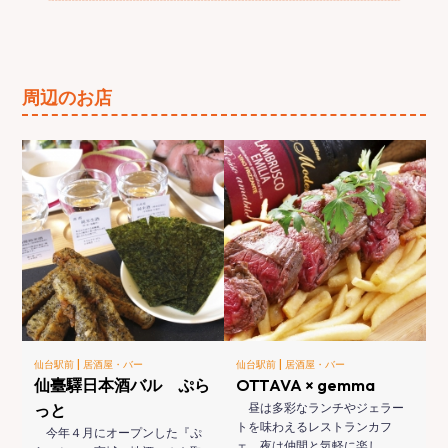
周辺のお店
|
|
仙台駅前
居酒屋・バー
仙台駅前
居酒屋・バー
仙臺驛日本酒バル ぷら
OTTAVA × gemma
っと
昼は多彩なランチやジェラー
トを味わえるレストランカフ
今年４月にオープンした『ぷ
ェ、夜は仲間と気軽に楽し…