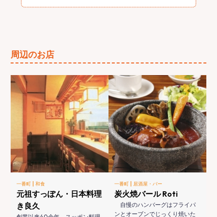
周辺のお店
|
|
一番町
和食
一番町
居酒屋・バー
元祖すっぽん・日本料理
炭火焼バール Roti
き良久
自慢のハンバーグはフライパ
ンとオーブンでじっくり焼いた
創業以来40余年、スッポン料理