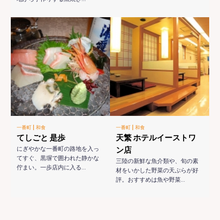
|
|
一番町
和食
一番町
和食
てしごと 是歩
天繁 ホテルイーストワ
にぎやかな一番町の路地を入っ
ン店
てすぐ、黒塀で囲われた静かな
三陸の新鮮な魚介類や、旬の素
佇まい。一歩店内に入る…
材をいかした野菜の天ぷらが好
評。おすすめは魚や野菜…