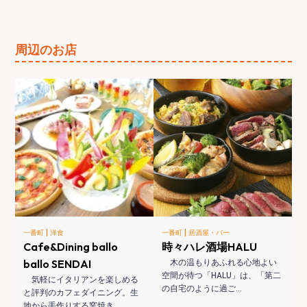
周辺のお店
|
|
一番町
洋食
一番町
居酒屋・バー
Cafe&Dining ballo
時々ハレ酒場HALU
ballo SENDAI
木の温もりあふれる心地よい
空間が待つ「HALU」は、「第二
気軽にイタリアンを楽しめる
の自宅のように過ご…
と評判のカフェダイニング。生
地から手作りする窯焼き…