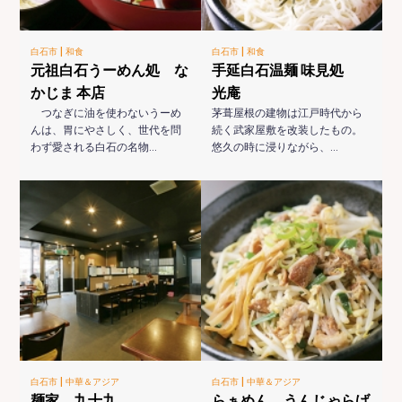
|
|
白石市
和食
白石市
和食
元祖白石うーめん処 な
手延白石温麺 味見処
かじま 本店
光庵
つなぎに油を使わないうーめ
茅葺屋根の建物は江戸時代から
んは、胃にやさしく、世代を問
続く武家屋敷を改装したもの。
わず愛される白石の名物…
悠久の時に浸りながら、…
|
|
白石市
中華＆アジア
白石市
中華＆アジア
麺家 九十九
らぁめん うんじゃらげ