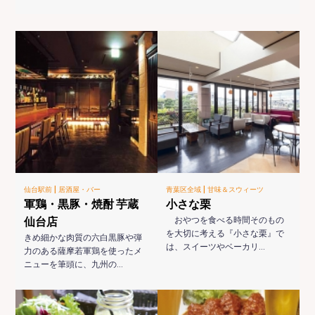
|
|
仙台駅前
居酒屋・バー
青葉区全域
甘味＆スウィーツ
軍鶏・黒豚・焼酎 芋蔵
小さな栗
仙台店
おやつを食べる時間そのもの
を大切に考える『小さな栗』で
きめ細かな肉質の六白黒豚や弾
は、スイーツやベーカリ…
力のある薩摩若軍鶏を使ったメ
ニューを筆頭に、九州の…