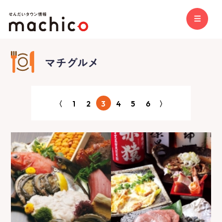
〈
1
2
3
4
5
6
〉