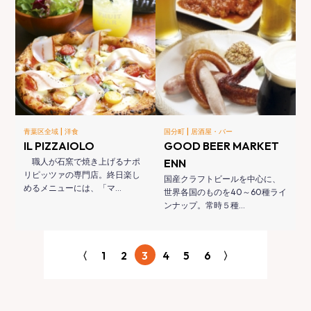
|
|
青葉区全域
洋食
国分町
居酒屋・バー
IL PIZZAIOLO
GOOD BEER MARKET
職人が石窯で焼き上げるナポ
ENN
リピッツァの専門店。終日楽し
国産クラフトビールを中心に、
めるメニューには、「マ…
世界各国のものを40～60種ライ
ンナップ。常時５種…
〈
1
2
3
4
5
6
〉