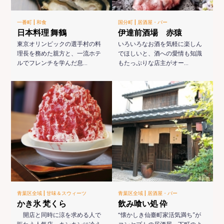
|
|
一番町
和食
国分町
居酒屋・バー
日本料理 舞鶴
伊達前酒場 赤猿
東京オリンピックの選手村の料
いろいろなお酒を気軽に楽しん
理長を務めた親方と、一流ホテ
でほしいと、酒への愛情も知識
ルでフレンチを学んだ息…
もたっぷりな店主がオー…
|
|
青葉区全域
甘味＆スウィーツ
青葉区全域
居酒屋・バー
かき氷 梵くら
飲み喰い処 伜
開店と同時に涼を求める人で
“懐かしき仙臺町家活気満ち”が