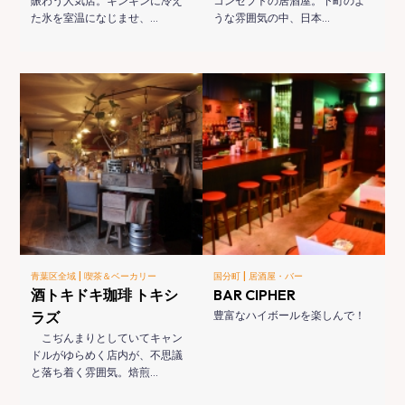
賑わう人気店。キンキンに冷え
コンセプトの居酒屋。下町のよ
た氷を室温になじませ、…
うな雰囲気の中、日本…
|
|
青葉区全域
喫茶＆ベーカリー
国分町
居酒屋・バー
酒トキドキ珈琲 トキシ
BAR CIPHER
ラズ
豊富なハイボールを楽しんで！
こぢんまりとしていてキャン
ドルがゆらめく店内が、不思議
と落ち着く雰囲気。焙煎…