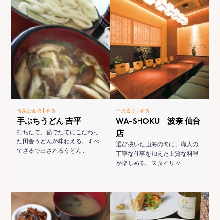
|
|
青葉区全域
和食
中央通り
和食
手ぶちうどん 吉平
WA-SHOKU 波奈 仙台
打ちたて、茹でたてにこだわっ
店
た田舎うどんが味わえる。すべ
選び抜いた山海の旬に、職人の
てざるで出されるうどん…
丁寧な仕事を加えた上質な料理
が楽しめる。スタイリッ…