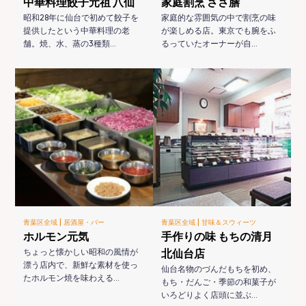
中華料理餃子元祖 八仙
家庭割烹 ささ膳
昭和28年に仙台で初めて餃子を
家庭的な雰囲気の中で割烹の味
提供したという中華料理の老
が楽しめる店。東京でも腕をふ
舗。焼、水、蒸の3種類…
るっていたオーナーが自…
|
|
青葉区全域
居酒屋・バー
青葉区全域
甘味＆スウィーツ
ホルモン元気
手作りの味 もちの清月
ちょっと懐かしい昭和の風情が
北仙台店
漂う店内で、新鮮な素材を使っ
仙台名物のづんだもちを初め、
たホルモン焼を味わえる…
もち・だんご・季節の和菓子が
いろどりよく店頭に並ぶ…