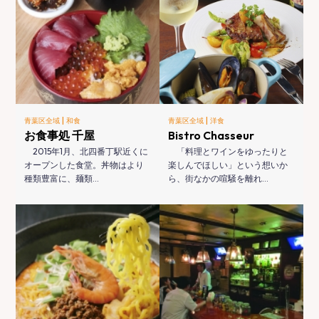
|
|
青葉区全域
和食
青葉区全域
洋食
お食事処 千屋
Bistro Chasseur
2015年1月、北四番丁駅近くに
「料理とワインをゆったりと
オープンした食堂。丼物はより
楽しんでほしい」という想いか
種類豊富に、麺類…
ら、街なかの喧騒を離れ…