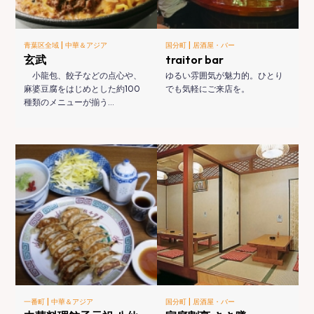
|
|
青葉区全域
中華＆アジア
国分町
居酒屋・バー
玄武
traitor bar
小龍包、餃子などの点心や、
ゆるい雰囲気が魅力的。ひとり
麻婆豆腐をはじめとした約100
でも気軽にご来店を。
種類のメニューが揃う…
|
|
一番町
中華＆アジア
国分町
居酒屋・バー