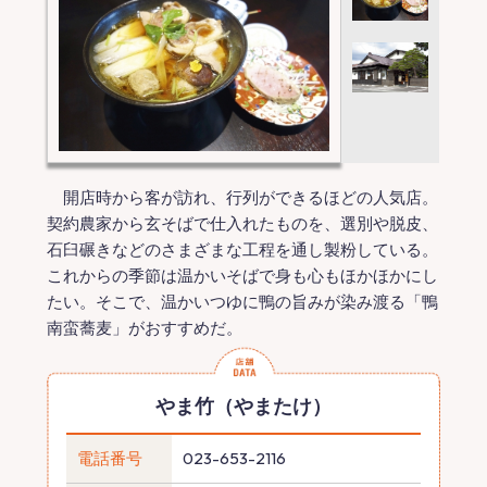
開店時から客が訪れ、行列ができるほどの人気店。
契約農家から玄そばで仕入れたものを、選別や脱皮、
石臼碾きなどのさまざまな工程を通し製粉している。
これからの季節は温かいそばで身も心もほかほかにし
たい。そこで、温かいつゆに鴨の旨みが染み渡る「鴨
南蛮蕎麦」がおすすめだ。
やま竹（やまたけ）
電話番号
023-653-2116