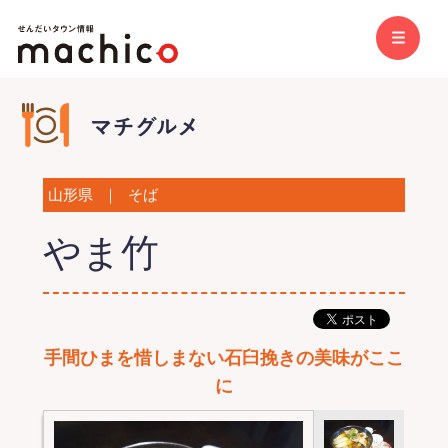
山形県
｜
そば
やま竹
手間ひまを惜しまない石臼挽きの美味がここ
に