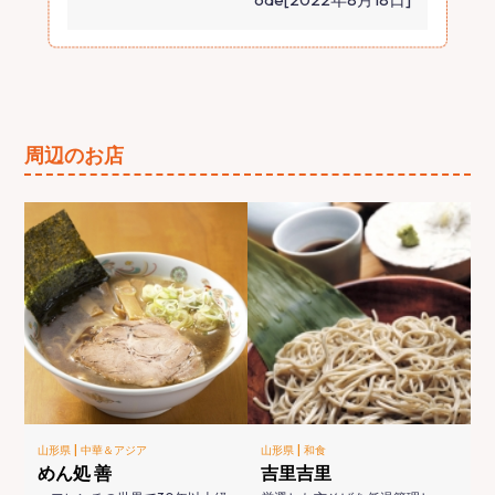
周辺のお店
|
|
山形県
中華＆アジア
山形県
和食
めん処 善
吉里吉里