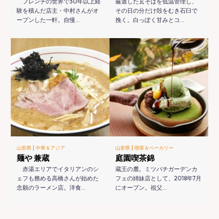
フレンチの世界で30年以上経
厳選した玄そばを低温管理し、
験を積んだ店主・中村さんがオ
その日の分だけ殻をむき石臼で
ープンした一軒。自慢…
挽く。白っぽく甘みとコ…
|
|
山形県
中華＆アジア
山形県
喫茶＆ベーカリー
麺や 兼蔵
庭園喫茶錦
赤湯エリアでイタリアンのシ
蔵王の麓。ミツバチガーデンカ
ェフも務める高橋さんが始めた
フェの姉妹店として、2018年7月
念願のラーメン店。洋食…
にオープン。祖父…