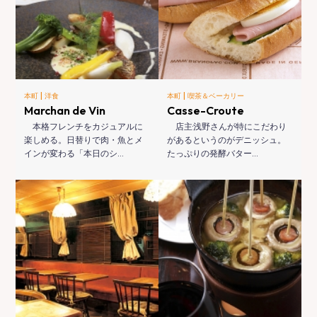
|
|
本町
洋食
本町
喫茶＆ベーカリー
Marchan de Vin
Casse-Croute
本格フレンチをカジュアルに
店主·浅野さんが特にこだわり
楽しめる。日替りで肉・魚とメ
があるというのがデニッシュ。
インが変わる「本日のシ…
たっぷりの発酵バター…