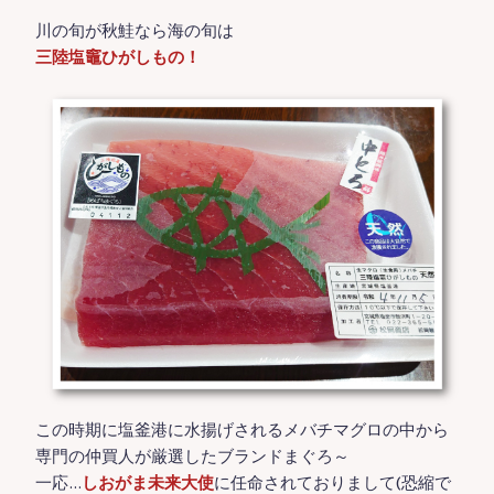
川の旬が秋鮭なら海の旬は
三陸塩竈ひがしもの！
この時期に塩釜港に水揚げされるメバチマグロの中から
専門の仲買人が厳選したブランドまぐろ～
一応…
しおがま未来大使
に任命されておりまして(恐縮で