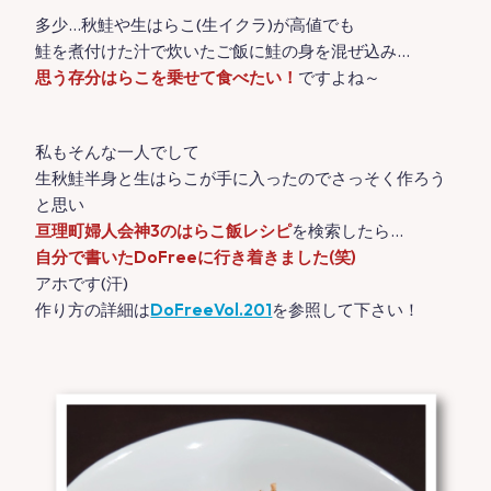
多少…秋鮭や生はらこ(生イクラ)が高値でも
鮭を煮付けた汁で炊いたご飯に鮭の身を混ぜ込み…
思う存分はらこを乗せて食べたい！
ですよね～
私もそんな一人でして
生秋鮭半身と生はらこが手に入ったのでさっそく作ろう
と思い
亘理町婦人会神3のはらこ飯レシピ
を検索したら…
自分で書いたDoFreeに行き着きました(笑)
アホです(汗)
作り方の詳細は
DoFreeVol.201
を参照して下さい！