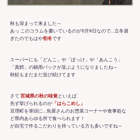
秋も深まって来ました～
あっ このコラムを書いているのが11月9日なので…立冬過
ぎたのでもはや
初冬
です
スーパーにも「どんこ」や「ぼっけ」や「あんこう」
「真鱈」の鍋用パックが並ぶようになりましたね～
秋鮭もまだまだ並び続けてます
さて
宮城県の秋の味覚
といえば
先ず挙げられるのが
「はらこめし」
亘理町を筆頭に…魚屋さんのお惣菜コーナーや食事処な
ど県内あらゆる所で食べられます！
が自宅で作るこだわりを持っている方も多いですね～