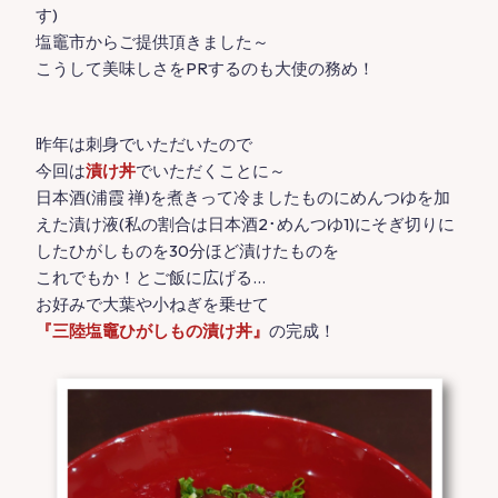
す)
塩竈市からご提供頂きました～
こうして美味しさをPRするのも大使の務め！
昨年は刺身でいただいたので
今回は
漬け丼
でいただくことに～
日本酒(浦霞 禅)を煮きって冷ましたものにめんつゆを加
えた漬け液(私の割合は日本酒2･めんつゆ1)にそぎ切りに
したひがしものを30分ほど漬けたものを
これでもか！とご飯に広げる…
お好みで大葉や小ねぎを乗せて
『三陸塩竈ひがしもの漬け丼』
の完成！