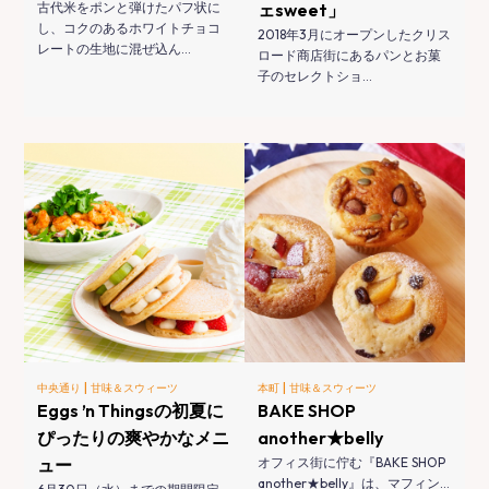
古代米をポンと弾けたパフ状に
ェsweet」
し、コクのあるホワイトチョコ
2018年3月にオープンしたクリス
レートの生地に混ぜ込ん…
ロード商店街にあるパンとお菓
子のセレクトショ…
|
|
中央通り
甘味＆スウィーツ
本町
甘味＆スウィーツ
Eggs ’n Thingsの初夏に
BAKE SHOP
ぴったりの爽やかなメニ
another★belly
ュー
オフィス街に佇む『BAKE SHOP
another★belly』は、マフィン…