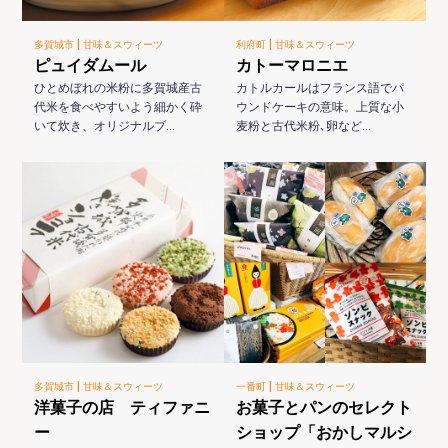
|
|
多賀城市
甘味＆スウィーツ
利府町
甘味＆スウィーツ
ピュイダムール
カトーマロニエ
ひとめぼれの米粉に多賀城産古
カトルカールはフランス語でパ
代米を食べやすいよう細かく砕
ウンドケーキの意味。上質な小
いて炊き、オリジナルブ…
麦粉と古代米粉､卵など…
|
|
多賀城市
甘味＆スウィーツ
一番町
甘味＆スウィーツ
洋菓子の店 ティファニ
お菓子とパンのセレクト
ー
ショップ「おかしマルシ