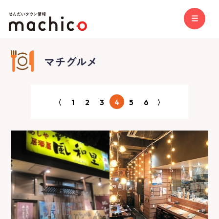
〈
1
2
3
4
5
6
〉