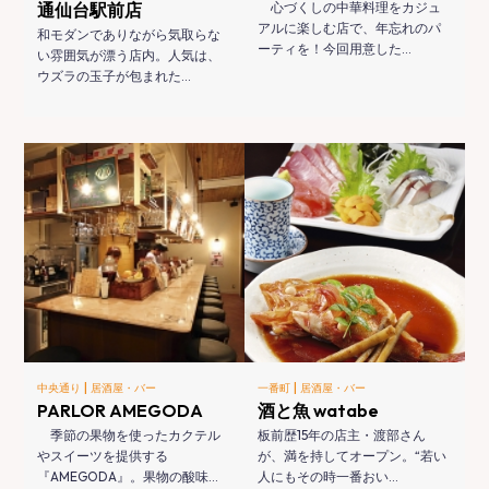
通仙台駅前店
心づくしの中華料理をカジュ
アルに楽しむ店で、年忘れのパ
和モダンでありながら気取らな
ーティを！今回用意した…
い雰囲気が漂う店内。人気は、
ウズラの玉子が包まれた…
|
|
中央通り
居酒屋・バー
一番町
居酒屋・バー
PARLOR AMEGODA
酒と魚 watabe
季節の果物を使ったカクテル
板前歴15年の店主・渡部さん
やスイーツを提供する
が、満を持してオープン。“若い
『AMEGODA』。果物の酸味…
人にもその時一番おい…