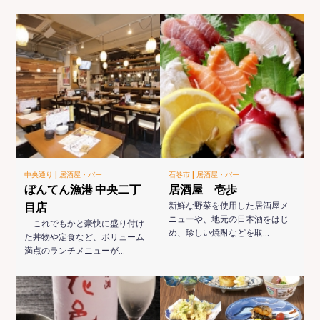
|
|
中央通り
居酒屋・バー
石巻市
居酒屋・バー
ぼんてん漁港 中央二丁
居酒屋 壱歩
目店
新鮮な野菜を使用した居酒屋メ
ニューや、地元の日本酒をはじ
これでもかと豪快に盛り付け
め、珍しい焼酎などを取…
た丼物や定食など、ボリューム
満点のランチメニューが…