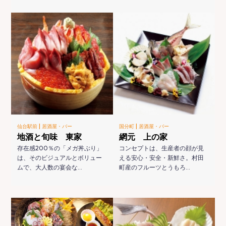
|
|
仙台駅前
居酒屋・バー
国分町
居酒屋・バー
地酒と旬味 東家
網元 上の家
存在感200％の「メガ丼ぶり」
コンセプトは、生産者の顔が見
は、そのビジュアルとボリュー
える安心・安全・新鮮さ。村田
ムで、大人数の宴会な…
町産のフルーツとうもろ…