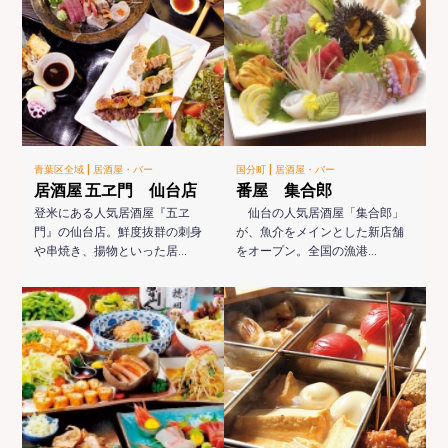
|
|
青葉区全域
居酒屋・バー
国分町
居酒屋・バー
居酒屋 五ヱ門 仙台店
番屋 集合郎
登米にある人気居酒屋『五ヱ
仙台の人気居酒屋「集合郎」
門』の仙台店。鮮度抜群の刺身
が、魚介をメインとした新店舗
や串焼き、揚物といった居…
をオープン。全国の漁港…