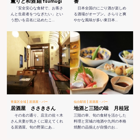
薫りと和酒 紬 tsumugi
番
「安全安心な食材で、お客さ
日本全国のにごり酒が楽しめ
んと生産者をつなぎたい」とい
る酒場がオープン。さらりと爽
う想いを店名に込めたこ…
やかな風味が多い東日本…
|
|
青葉区全域
居酒屋・バー
仙台駅前
居酒屋・バー
居酒屋 ささきさん
地酒と三陸の味 月桂冠
その名の通り、店主の佐々木
三陸の幸、旬の食材を活かした
さん夫妻が気さくに迎えてくれ
料理と宮城の地酒や九州の本格
る居酒屋。旬の野菜にあ…
焼酎の品揃えが自慢のお…