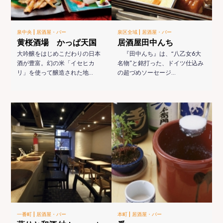
|
|
泉中央
居酒屋・バー
泉区全域
居酒屋・バー
黄桜酒場 かっぱ天国
居酒屋田中んち
大吟醸をはじめこだわりの日本
『田中んち』は、“八乙女6大
酒が豊富。幻の米「イセヒカ
名物”と銘打った、ドイツ仕込み
リ」を使って醸造された地…
の超づめソーセージ…
|
|
一番町
居酒屋・バー
本町
居酒屋・バー