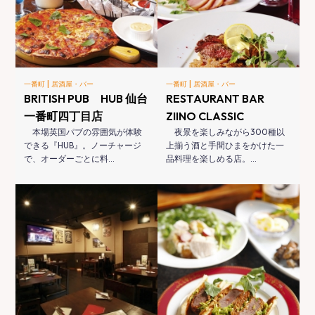
|
|
一番町
居酒屋・バー
一番町
居酒屋・バー
BRITISH PUB HUB 仙台
RESTAURANT BAR
一番町四丁目店
ZIINO CLASSIC
本場英国パブの雰囲気が体験
夜景を楽しみながら300種以
できる『HUB』。ノーチャージ
上揃う酒と手間ひまをかけた一
で、オーダーごとに料…
品料理を楽しめる店。…