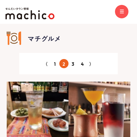
〈
1
2
3
4
〉