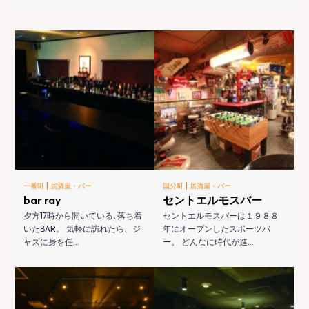
|
|
一番町
居酒屋・バー
国分町
居酒屋・バー
bar ray
セントエルモスバー
夕方17時から開いている､落ち着
セントエルモスバーは１９８８
いたBAR。 気軽に訪れたら、ジ
年にオープンしたスポーツバ
ャズに身を任…
ー。 どんなに時代が進…