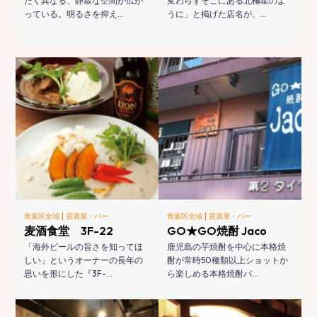
たく異なる、静寂な空間が広が
変わらずそこにある北極星のよ
っている。明るさを抑え…
うに」と掲げた店名が、…
|
|
青葉区全域
居酒屋・バー
青葉区全域
居酒屋・バー
麦酒食堂 3F-22
GO★GO焼酎 Jaco
「海外ビールの旨さを知ってほ
鹿児島の芋焼酎を中心に本格焼
しい」というオーナーの長年の
酎が常時50種類以上ショットか
思いを形にした『3F-…
ら楽しめる本格焼酎バ…