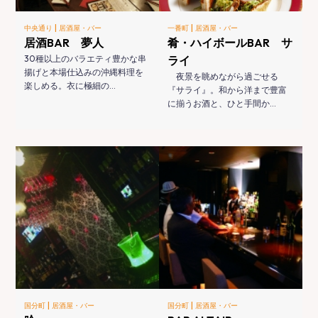
|
|
中央通り
居酒屋・バー
一番町
居酒屋・バー
居酒BAR 夢人
肴・ハイボールBAR サ
30種以上のバラエティ豊かな串
ライ
揚げと本場仕込みの沖縄料理を
夜景を眺めながら過ごせる
楽しめる。衣に極細の…
『サライ』。和から洋まで豊富
に揃うお酒と、ひと手間か…
|
|
国分町
居酒屋・バー
国分町
居酒屋・バー