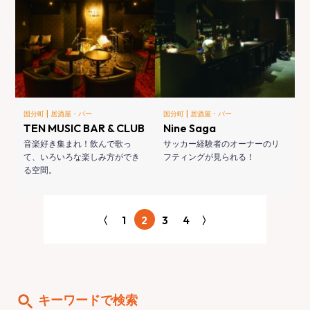
|
|
国分町
居酒屋・バー
国分町
居酒屋・バー
TEN MUSIC BAR & CLUB
Nine Saga
音楽好き集まれ！飲んで歌っ
サッカー経験者のオーナーのリ
て、いろいろな楽しみ方ができ
フティングが見られる！
る空間。
〈
1
2
3
4
〉
キーワードで検索