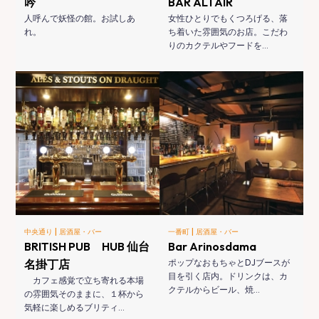
吟
BAR ALTAIR
人呼んで妖怪の館。お試しあ
女性ひとりでもくつろげる、落
れ。
ち着いた雰囲気のお店。こだわ
りのカクテルやフードを…
|
|
中央通り
居酒屋・バー
一番町
居酒屋・バー
BRITISH PUB HUB 仙台
Bar Arinosdama
名掛丁店
ポップなおもちゃとDJブースが
目を引く店内。ドリンクは、カ
カフェ感覚で立ち寄れる本場
クテルからビール、焼…
の雰囲気そのままに、１杯から
気軽に楽しめるブリティ…