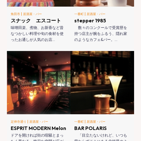
|
|
角田市
居酒屋・バー
一番町
居酒屋・バー
スナック エスコート
stepper 1985
味噌田楽、煮物、お新香など昔
数々のコンクールで受賞歴を
なつかしい料理や旬の食材を使
持つ店主が腕をふるう、隠れ家
ったお通しが人気のお店…
のようなカフェ&バー。…
|
|
定禅寺通り
居酒屋・バー
一番町
居酒屋・バー
ESPRIT MODERN Melon
BAR POLARIS
ドアを開ければ街の喧騒とまっ
「目立たないけれど、いつも