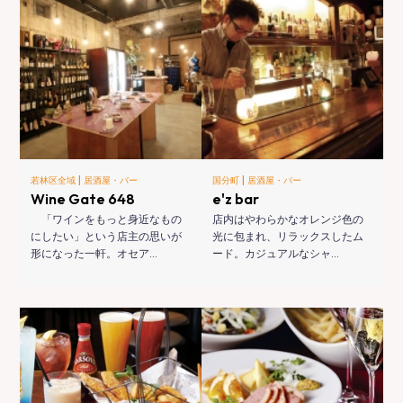
|
|
若林区全域
居酒屋・バー
国分町
居酒屋・バー
Wine Gate 648
e'z bar
「ワインをもっと身近なもの
店内はやわらかなオレンジ色の
にしたい」という店主の思いが
光に包まれ、リラックスしたム
形になった一軒。オセア…
ード。カジュアルなシャ…