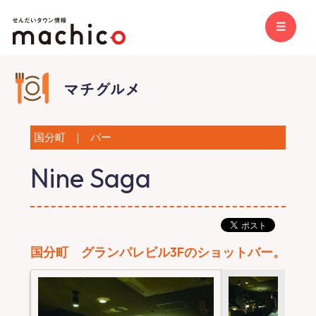
国分町
｜
バー
Nine Saga
国分町 グランパレビル3Fのショットバー。