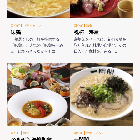
|
|
国分町
中華＆アジア
国分町
和食
味鶏
祝杯 寿屋
鶏尽くしの一杯を提供する
京割烹をベースに、旬の素材を
『味鶏』。人気の「味鶏らーめ
取り入れた料理が自慢だ。その
ん」はあっさりながらもコ…
日入った食材を、造る、…
|
|
国分町
和食
国分町
中華＆アジア
かまぞう 海鮮和食
一閃閣