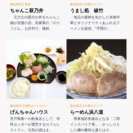
|
|
東松島市
和食
東松島市
中華＆アジア
ちゃんこ萩乃井
うまし処 破竹
元力士の親方が作るちゃんこ
地元の素材を生かした本格中
鍋が自慢の店。自家製の「のり
華とオリジナリティあふれるラ
うどん」も評判で、微粉…
ーメンを提供。"手間の…
|
|
東松島市
喫茶＆ベーカリー
東松島市
中華＆アジア
げんちゃんハウス
らーめん浜八道
宮戸島唯一の飲食店として、市
県東地区初進出となる「二郎
民センターが運営するカフェレ
インスパイア系」。がっしりと
ストラン。元気の源はま…
した麺や豪快な盛りはそ…