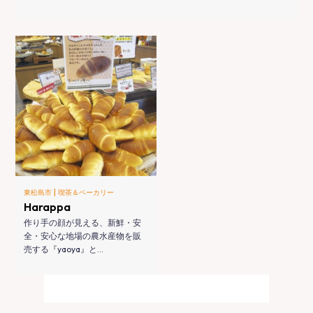
|
東松島市
喫茶＆ベーカリー
Harappa
作り手の顔が見える、新鮮・安
全・安心な地場の農水産物を販
売する『yaoya』と…