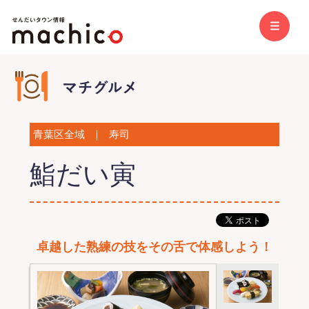
青葉区全域
｜
寿司
鮨だい寅
卓越した熟練の技をその舌で体感しよう！