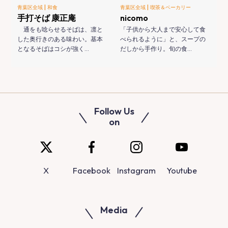
|
|
青葉区全域
和食
青葉区全域
喫茶＆ベーカリー
手打そば 康正庵
nicomo
通をも唸らせるそばは、凛と
「子供から大人まで安心して食
した奥行きのある味わい。基本
べられるように」と、スープの
となるそばはコシが強く…
だしから手作り。旬の食…
Follow Us
on
X
Facebook
Instagram
Youtube
Media