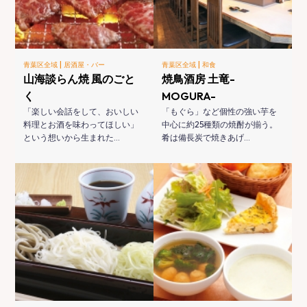
|
|
青葉区全域
居酒屋・バー
青葉区全域
和食
山海談らん焼 風のごと
焼鳥酒房 土竜-
く
MOGURA-
「楽しい会話をして、おいしい
「もぐら」など個性の強い芋を
料理とお酒を味わってほしい」
中心に約25種類の焼酎が揃う。
という想いから生まれた…
肴は備長炭で焼きあげ…