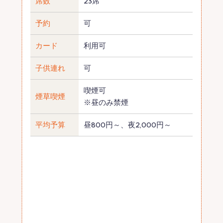
席数
23席
予約
可
カード
利用可
子供連れ
可
喫煙可
煙草喫煙
※昼のみ禁煙
平均予算
昼800円～、夜2,000円～