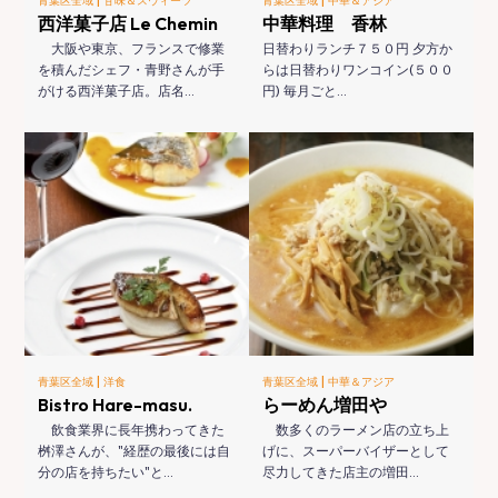
青葉区全域
甘味＆スウィーツ
青葉区全域
中華＆アジア
西洋菓子店 Le Chemin
中華料理 香林
大阪や東京、フランスで修業
日替わりランチ７５０円 夕方か
を積んだシェフ・青野さんが手
らは日替わりワンコイン(５００
がける西洋菓子店。店名…
円) 毎月ごと…
|
|
青葉区全域
洋食
青葉区全域
中華＆アジア
Bistro Hare-masu.
らーめん増田や
飲食業界に長年携わってきた
数多くのラーメン店の立ち上
桝澤さんが、"経歴の最後には自
げに、スーパーバイザーとして
分の店を持ちたい"と…
尽力してきた店主の増田…