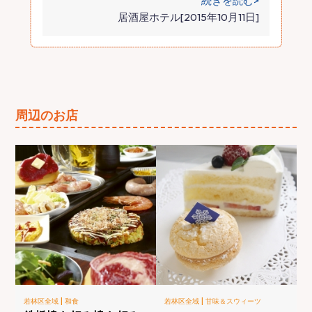
続きを読む>
居酒屋ホテル[2015年10月11日]
周辺のお店
|
|
若林区全域
和食
若林区全域
甘味＆スウィーツ