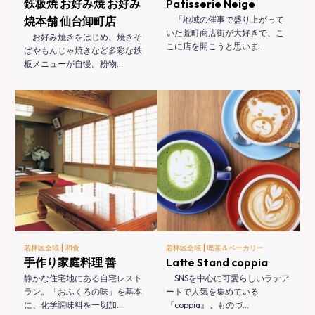
鉄板焼 お好み焼 お好み
Patisserie Neige
焼本舗 仙台卸町店
「地域の催事で盛り上がって
いた荒町商店街が大好きで、こ
お好み焼きをはじめ、焼きそ
こに店を開こうと思いま…
ばやもんじゃ焼きなど多彩な鉄
板メニューが自慢。粉物…
|
|
若林区全域
和食
若林区全域
喫茶＆ベーカリー
手作り家庭料理 善
Latte Stand coppia
静かな住宅地にある自宅レスト
SNSを中心に可愛らしいラテア
ラン。「おふくろの味」を基本
ートで人気を集めている
に、化学調味料を一切加…
『coppia』。ものづ…