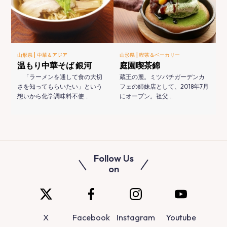
|
|
山形県
中華＆アジア
山形県
喫茶＆ベーカリー
温もり中華そば 銀河
庭園喫茶錦
「ラーメンを通して食の大切
蔵王の麓。ミツバチガーデンカ
さを知ってもらいたい」という
フェの姉妹店として、2018年7月
想いから化学調味料不使…
にオープン。祖父…
Follow Us
on
X
Facebook
Instagram
Youtube