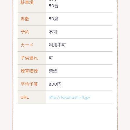
駐車場
50台
席数
50席
予約
不可
カード
利用不可
子供連れ
可
煙草喫煙
禁煙
平均予算
800円
URL
http://takahashi-fl.jp/