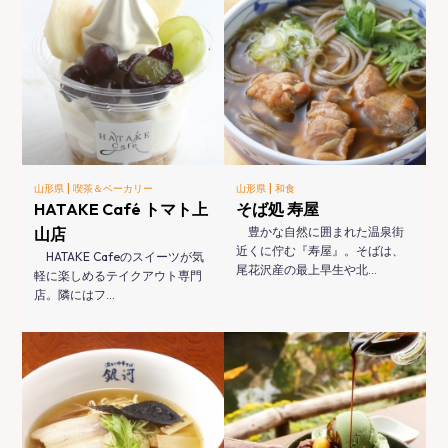
|
|
山形県
喫茶＆ベーカリー
山形県
和食
HATAKE Café トマト上
そば処 寿屋
山店
豊かな自然に囲まれた温泉街
近くに佇む『寿屋』。そばは、
HATAKE Cafeのスイーツが気
尾花沢産の最上早生や北…
軽に楽しめるテイクアウト専門
店。隣にはフ…