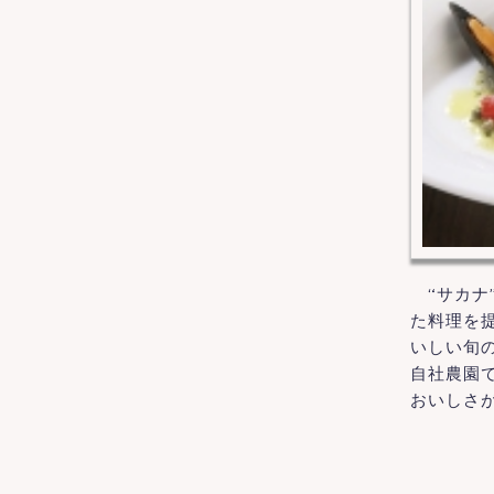
“サカナ
た料理を
いしい旬
自社農園
おいしさ