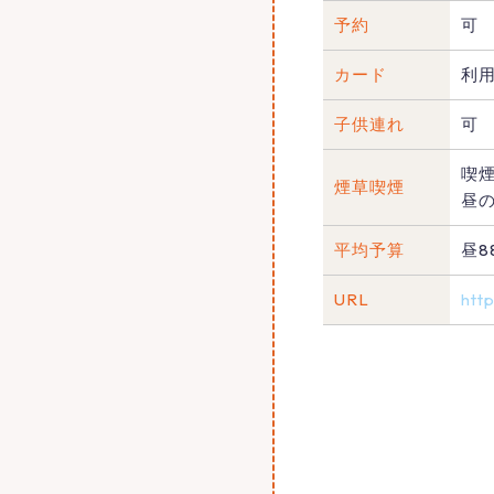
予約
可
カード
利
子供連れ
可
喫
煙草喫煙
昼
平均予算
昼8
URL
htt