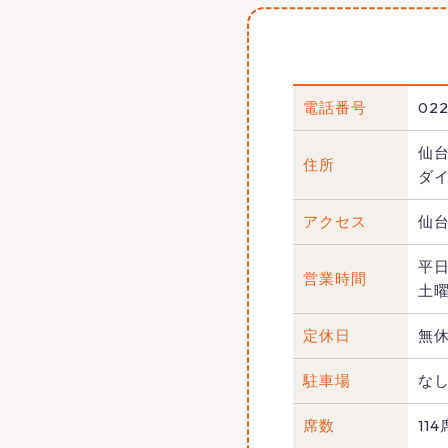
電話番号
022
仙台
住所
ダイ
アクセス
仙
平日 
営業時間
土曜
定休日
無
駐車場
な
席数
114