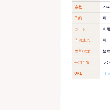
席数
27
予約
可
カード
利
子供連れ
可
煙草喫煙
禁
平均予算
ラン
URL
htt