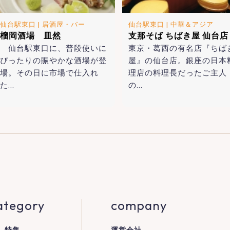
仙台駅東口
|
居酒屋・バー
仙台駅東口
|
中華＆アジア
榴岡酒場 皿然
支那そば ちばき屋 仙台店
仙台駅東口に、普段使いに
東京・葛西の有名店『ちば
ぴったりの賑やかな酒場が登
屋』の仙台店。銀座の日本
場。その日に市場で仕入れ
理店の料理長だったご主人
た…
の…
ategory
company
特集
運営会社