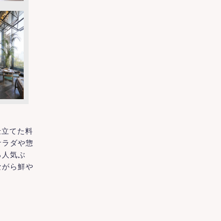
仕立てた料
サラダや惣
る人気ぶ
ながら鮮や