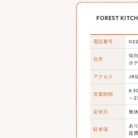
FOREST KIT
電話番号
022
仙台
住所
ホ
アクセス
JR
6:
営業時間
～2
定休日
無
あ
駐車場
提