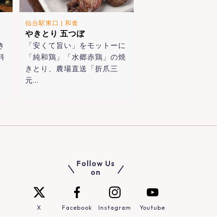
仙台駅東口
|
和食
やきとり 五つぼ
き
「安くて旨い」をモットーに
料
「純和鶏」「水郷赤鶏」の焼
きとり、農場直送「折爪三
元…
Follow Us
on
X
Facebook
Instagram
Youtube