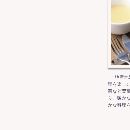
“地産地
理を楽し
菜など豊
り。暖か
かな料理