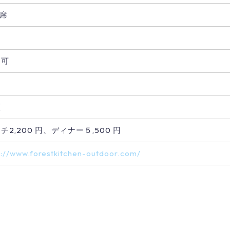
4席
用可
煙
チ2,200 円、ディナー５,500 円
p://www.forestkitchen-outdoor.com/