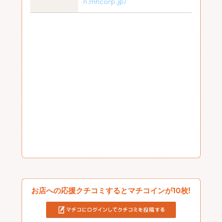
n.mhcorp.jp/
お店への応援クチコミするとマチコインが10枚!