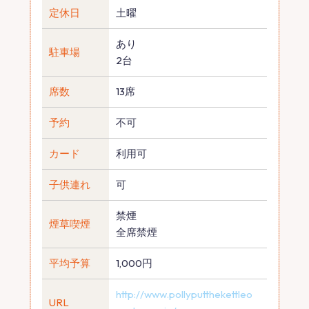
定休日
土曜
あり
駐車場
2台
席数
13席
予約
不可
カード
利用可
子供連れ
可
禁煙
煙草喫煙
全席禁煙
平均予算
1,000円
http://www.pollyputthekettleo
URL