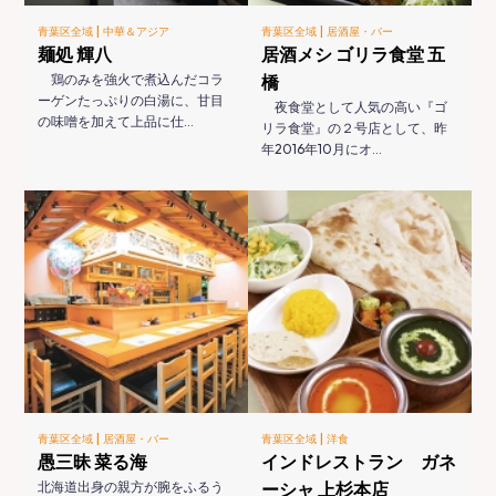
|
|
青葉区全域
中華＆アジア
青葉区全域
居酒屋・バー
麺処 輝八
居酒メシ ゴリラ食堂 五
鶏のみを強火で煮込んだコラ
橋
ーゲンたっぷりの白湯に、甘目
夜食堂として人気の高い『ゴ
の味噌を加えて上品に仕…
リラ食堂』の２号店として、昨
年2016年10月にオ…
|
|
青葉区全域
居酒屋・バー
青葉区全域
洋食
愚三昧 菜る海
インドレストラン ガネ
北海道出身の親方が腕をふるう
ーシャ 上杉本店