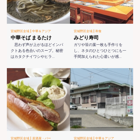
|
|
宮城野区全域
中華＆アジア
宮城野区全域
和食
中華そば まるたけ
みどり寿司
思わず声が上がるほどインパ
ガリや笹の葉一枚も手作りを
クトある色合いのスープ。秘密
し、ネタのひとつひとつにも一
はカタクチイワシやヒラ…
手間加えられた心遣いが感…
|
|
宮城野区全域
居酒屋・バー
宮城野区全域
中華＆アジア