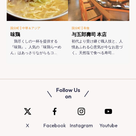
|
|
国分町
中華＆アジア
国分町
和食
味鶏
与五郎壽司 本店
鶏尽くしの一杯を提供する
初代より受け継ぐ職人技と、人
『味鶏』。人気の「味鶏らーめ
情あふれる心意気が今なお息づ
ん」はあっさりながらもコ…
く。天然塩で食べる寿司…
Follow Us
on
X
Facebook
Instagram
Youtube