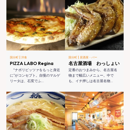
|
|
国分町
洋食
国分町
居酒屋・バー
PIZZA LABO Regina
名古屋酒場 わっしょい
“ナポリピッツァをもっと身近
定番のおつまみから、名古屋名
に”がコンセプト。自慢のマルゲ
物まで幅広いメニュー。中で
リータは、石窯でふ…
も、イチ押しは名古屋名物…