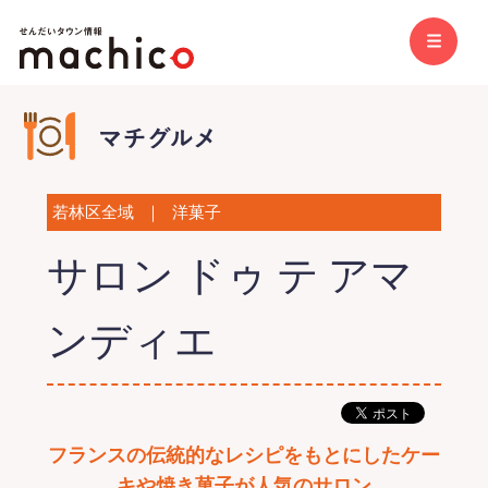
若林区全域
｜
洋菓子
サロン ドゥ テ アマ
ンディエ
フランスの伝統的なレシピをもとにしたケー
キや焼き菓子が人気のサロン