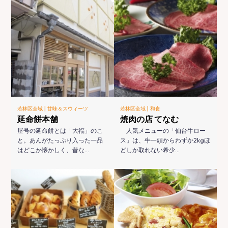
|
|
若林区全域
甘味＆スウィーツ
若林区全域
和食
延命餅本舗
焼肉の店 てなむ
屋号の延命餅とは「大福」のこ
人気メニューの「仙台牛ロー
と。あんがたっぷり入った一品
ス」は、牛一頭からわずか2kgほ
はどこか懐かしく、昔な…
どしか取れない希少…