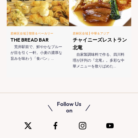
|
|
若林区全域
喫茶＆ベーカリー
若林区全域
中華＆アジア
THE BREAD BAR
チャイニーズレストラン
荒井駅前で、鮮やかなプルー
北竜
が目を引く一軒。小麦の濃厚な
自家製調味料で作る、四川料
旨みを味わう「食パン」…
理が評判の『北竜』。多彩な中
華メニューを散りばめた…
Follow Us
on