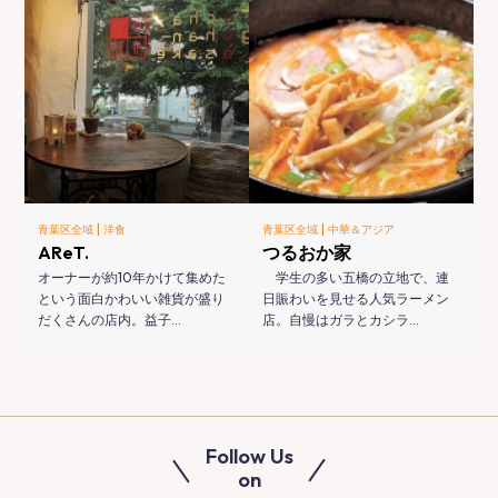
|
|
青葉区全域
洋食
青葉区全域
中華＆アジア
AReT.
つるおか家
オーナーが約10年かけて集めた
学生の多い五橋の立地で、連
という面白かわいい雑貨が盛り
日賑わいを見せる人気ラーメン
だくさんの店内。益子…
店。自慢はガラとカシラ…
Follow Us
on