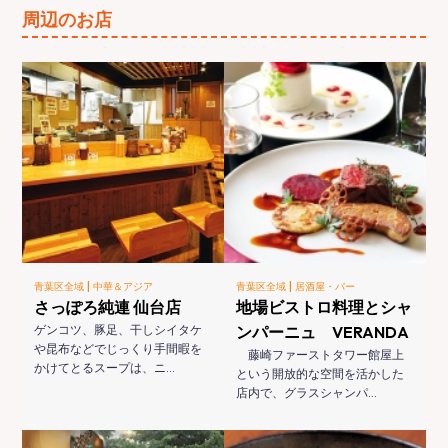
周辺のお店
|
|
青葉区全域
中華＆アジア
青葉区全域
居酒屋・バー
さっぽろ純連 仙台店
地場ビストロ料理とシャ
ゲンコツ、豚足、干しシイタケ
ンパーニュ VERANDA
や昆布などでじっくり手間暇を
藤崎ファーストタワー館屋上
かけてとるスープは、ニ…
という開放的な空間を活かした
店内で、グラスシャンパ…