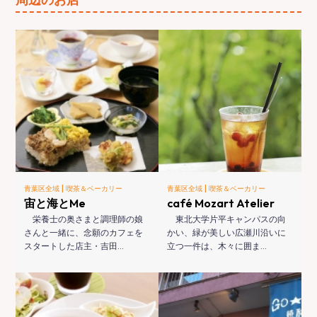
|
|
青葉区全域
喫茶＆ベーカリー
青葉区全域
喫茶＆ベーカリー
宙と海とMe
café Mozart Atelier
栄養士の奥さまと調理師の娘
東北大学片平キャンパスの向
さんと一緒に、念願のカフェを
かい、緑が美しい広瀬川沿いに
スタートした店主・吉田…
立つ一件は、木々に囲ま…