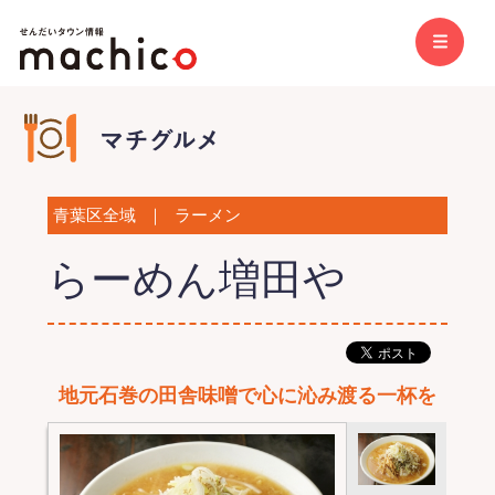
青葉区全域
｜
ラーメン
らーめん増田や
地元石巻の田舎味噌で心に沁み渡る一杯を