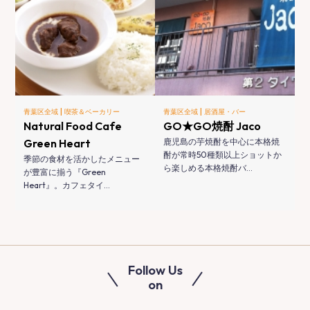
|
|
青葉区全域
喫茶＆ベーカリー
青葉区全域
居酒屋・バー
Natural Food Cafe
GO★GO焼酎 Jaco
Green Heart
鹿児島の芋焼酎を中心に本格焼
酎が常時50種類以上ショットか
季節の食材を活かしたメニュー
ら楽しめる本格焼酎バ…
が豊富に揃う『Green
Heart』。カフェタイ…
Follow Us
on