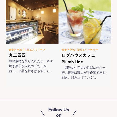
|
|
青葉区全域
甘味＆スウィーツ
青葉区全域
喫茶＆ベーカリー
九二四四
ログハウスカフェ
和の素材を取り入れたケーキや
Plumb Line
焼き菓子が人気の『九二四
閑静な住宅街の片隅に佇む一
四』。上品な甘さはもちろん…
軒。建物は職人が手作業で皮を
剥き、組み上げていく“…
Follow Us
on