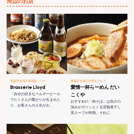
周辺のお店
|
|
青葉区全域
居酒屋・バー
青葉区全域
中華＆アジア
Brasserie Lloyd
愛情一杯らーめん だい
「自分の好きなベルギービール
こくや
でたくさんの繋がりが生まれた
おすすめの「肉そば」は魚介の
り、お客さんの人生がお…
深みがガツンとくる背脂煮干し
系スープが特徴。それに…