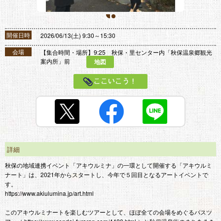
1
2
開催日時
2026/06/13(土) 9:30～15:30
会場
【集合時間・場所】9:25 秋保・里センター内「秋保温泉郷観光
案内所」前
地図
ここいこう！
詳細
秋保の地域連携イベント「アキウルミナ」の一環として開催する「アキウルミ
ナート」は、2021年からスタートし、今年で５回目となるアートイベントで
す。
https://www.akiulumina.jp/art.html
このアキウルミナートを楽しむツアーとして、ほぼ全ての会場をめぐるバスツ