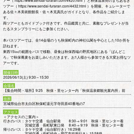
アー（ https://www.sendai-furaran.com/4420.html ）と秋保温泉街のまちあるき
ツアー（ https://www.sendai-furaran.com/4432.html ）を開催、キュレーターで
ある佐々木美術館館長・佐々木克真氏がガイドとなり、各作品をご紹介しま
す。
両ツアーともガイドブック付きです。作品鑑賞と共に、素敵なプレゼントが当
たるスタンプラリーにもご参加ください。
本バスツアーでは、全14会場のうち秋保町内の神社仏閣を中心とした10か所を
訪ねます。
東西15㎞の範囲をバスで移動、昼食は秋保西端の野尻地区にある「ばんどこ
ろ」で秋保蕎麦をお楽しみいただきます。お1人様から参加できる大変お得なツ
アーです。
開催日時
2026/06/13(土) 9:30～15:30
会場名
【集合時間・場所】9:25 秋保・里センター内「秋保温泉郷観光案内所」前
住所
宮城県仙台市太白区秋保町湯元字寺田原40番地の7
アクセス
＜アクセスのご案内＞
行きのバス：タケヤ交通 仙台駅発 8:30→ 9:01 秋保・里センター着
宮城交通 長町駅東口発 8:40→ 9:19 秋保・里センター着
帰りのバス：タケヤ交通（仙台駅行き）16:29発
宮城交通（長町経由・県庁市役所行き）15:58発