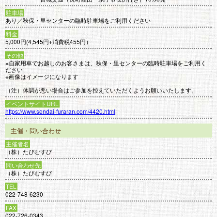
駐車場
あり／秋保・里センターの臨時駐車場をご利用ください
料金
5,000円(4,545円+消費税455円）
その他
※自家用車でお越しのお客さまは、秋保・里センターの臨時駐車場をご利用く
ださい
※画像はイメージになります
（注）体調が悪い場合はご参加を控えていただくようお願いいたします。
イベントサイトURL
https://www.sendai-furaran.com/4420.html
主催・問い合わせ
主催者名
（株）たびむすび
問い合わせ先
（株）たびむすび
TEL
022-748-6230
FAX
022-726-0343