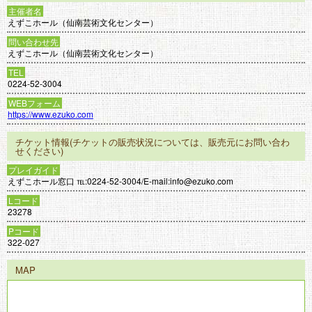
主催者名
えずこホール（仙南芸術文化センター）
問い合わせ先
えずこホール（仙南芸術文化センター）
TEL
0224-52-3004
WEBフォーム
https://www.ezuko.com
チケット情報(チケットの販売状況については、販売元にお問い合わ
せください)
プレイガイド
えずこホール窓口 ℡:0224-52-3004/E-mail:info@ezuko.com
Lコード
23278
Pコード
322-027
MAP