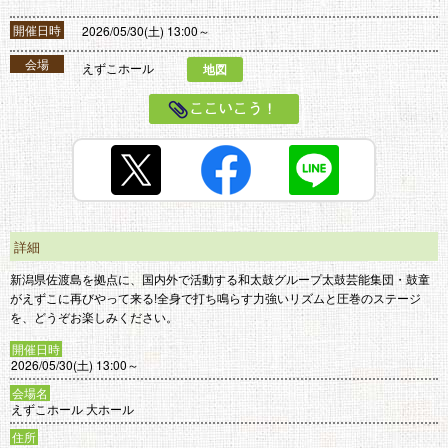
開催日時
2026/05/30(土) 13:00～
会場
えずこホール
地図
ここいこう！
詳細
新潟県佐渡島を拠点に、国内外で活動する和太鼓グループ太鼓芸能集団・鼓童
がえずこに再びやって来る!全身で打ち鳴らす力強いリズムと圧巻のステージ
を、どうぞお楽しみください。
開催日時
2026/05/30(土) 13:00～
会場名
えずこホール 大ホール
住所