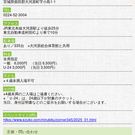
宮城県柴田郡大河原町字小島1-1
TEL
0224-52-3004
アクセス
JR東北本線大河原駅より徒歩25分
東北自動車道村田ICより車で10分
駐車場
あり／335台 ※大河原総合体育館と共用
料金
全席指定
一般 6,000円 （当日 6,500円）
U-24 3,000円 （当日 3,500円）
子ども
※４歳未満入場不可
その他
※4歳未満のご入場はご遠慮ください。
※「Ｕ-24」は、24歳以下が対象のチケット。
当日、身分証明書などのご提示をお願いする場合がございます。
イベントサイトURL
https://www.ezuko.com/mirukiku/corner345/2025_01.html
主催・問い合わせ