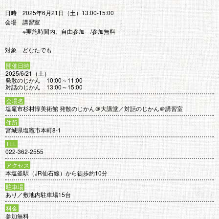
日時 2025年6月21日（土）13:00-15:00
会場 講習室
※実施時間内、自由参加 /参加無料
対象 どなたでも
開催日時
2025/6/21（土）
発散のじかん 10:00～11:00
対話のじかん 13:00～15:00
会場名
塩竈市杉村惇美術館 発散のじかん＠大講堂／対話のじかん＠講習室
住所
宮城県塩竈市本町8-1
TEL
022-362-2555
アクセス
本塩釜駅（JR仙石線）から徒歩約10分
駐車場
あり／敷地内駐車場15台
料金
参加無料