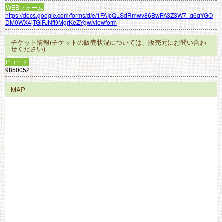
WEBフォーム
https://docs.google.com/forms/d/e/1FAIpQLSdRmwv86BwPA3Z3W7_q6qYGO
DM0WX4jTGiFJNfl9MgrKeZYgw/viewform
チケット情報(チケットの販売状況については、販売元にお問い合わ
せください)
Pコード
9850052
MAP