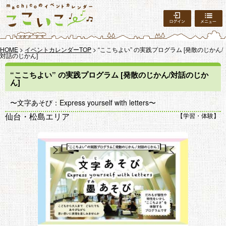
ログイン
HOME
>
イベントカレンダーTOP
> “ここちよい” の実践プログラム [発散のじかん/
対話のじかん]
“ここちよい” の実践プログラム [発散のじかん/対話のじか
ん]
〜文字あそび：Express yourself with letters〜
仙台・松島エリア
学習・体験