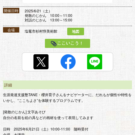
開催日時
2025/6/21（土）
発散のじかん 10:00～11:00
対話のじかん 13:00～15:00
会場
塩竈市杉村惇美術館
地図
ここいこう！
詳細
生涯発達支援塾TANE・櫻井育子さんをナビゲーターに、だれもが個性や特性を
いかし、“ここちよさ”を体験するプログラムです。
[発散のじかん] 文字あそび
自分の名前を絵の具などの画材を使って表現してみます
日時 2025年6月21日（土）10:00-11:00 随時受付
会場 大講堂