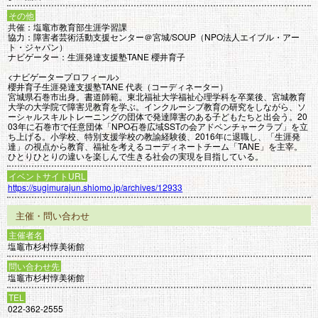
その他
共催：塩竈市教育部生涯学習課
協力：障害者芸術活動支援センター＠宮城/SOUP（NPO法人エイブル・アー
ト・ジャパン）
ナビゲーター：生涯発達支援塾TANE 櫻井育子
<ナビゲータープロフィール>
櫻井育子生涯発達支援塾TANE 代表（コーディネーター）
宮城県石巻市出身。書道師範。東北福祉大学福祉心理学科を卒業後、宮城教育
大学の大学院で障害児教育を学ぶ。インクルーシブ教育の研究をしながら、ソ
ーシャルスキルトレーニングの団体で発達障害のある子どもたちと出会う。20
03年に石巻市で任意団体「NPO石巻広域SSTの会アドベンチャークラブ」を立
ち上げる。小学校、特別支援学校の教諭経験後、2016年に退職し、「生涯発
達」の視点から教育、福祉を考えるコーディネートチーム「TANE」を主宰。
ひとりひとりの違いを楽しんで生きる社会の実現を目指している。
イベントサイトURL
https://sugimurajun.shiomo.jp/archives/12933
主催・問い合わせ
主催者名
塩竈市杉村惇美術館
問い合わせ先
塩竈市杉村惇美術館
TEL
022-362-2555