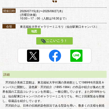
1
2
開催日時
2026/07/15(水)〜2026/08/27(木)
(月曜日休催)
10:00～17：00（入館は16:30まで）
会場
東北福祉大学ギャラリーミニモリ（仙台駅東口キャンパス）
地図
ここいこう！
詳細
芹沢銈介美術工芸館は、東北福祉大学付属の美術館として1989年6月国見キ
ャンパスに開館し、染色家・芹沢銈介（1895‐1984）の作品や銈介が集めた世
界各国の工芸品コレクションを所蔵し、一般公開しています。また2018年から
は、仙台駅東口キャンパスのギャラリーミニモリでも、年に２回展覧会を開催
し、収蔵品を紹介しています。
芹沢銈介は、日本の伝統的染色技法である型染を用い、数多くの文様を創造