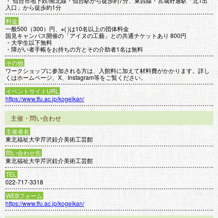
・ 仙台市地下鉄/南北線・仙台駅から徒歩約7分、東西線・宮城野通駅「北1出
入口」から徒歩約1分
料金
一般500（300）円、※( )は10名以上の団体料金
国見キャンパス開催の「アイヌの工藝」との共通チケットあり 800円
・大学生以下無料
・障がい者手帳をお持ちの方とその介助者1名は無料
その他
ワークショップに参加される方は、入館料に加えて材料費がかかります。詳し
くはホームページ、X、Instagram等をご覧ください。
イベントサイトURL
https://www.tfu.ac.jp/kogeikan/
主催・問い合わせ
主催者名
東北福祉大学芹沢銈介美術工芸館
問い合わせ先
東北福祉大学芹沢銈介美術工芸館
TEL
022-717-3318
WEBフォーム
https://www.tfu.ac.jp/kogeikan/