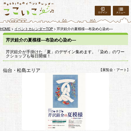
ログイン
HOME
>
イベントカレンダーTOP
> 芹沢銈介の夏模様―布染め心染め―
芹沢銈介の夏模様―布染め心染め―
芹沢銈介が手掛けた「夏」のデザイン集めます。「染め」のワー
クショップも毎日開催！
仙台・松島エリア
展覧会・アート