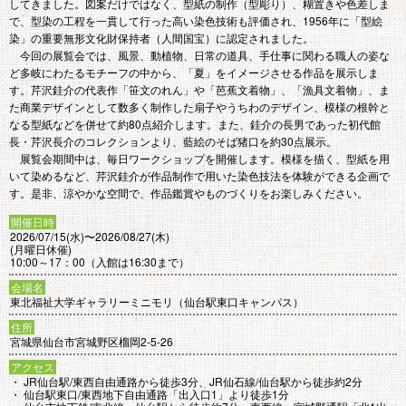
してきました。図案だけではなく、型紙の制作（型彫り）、糊置きや色差しま
で、型染の工程を一貫して行った高い染色技術も評価され、1956年に「型絵
染」の重要無形文化財保持者（人間国宝）に認定されました。
今回の展覧会では、風景、動植物、日常の道具、手仕事に関わる職人の姿な
ど多岐にわたるモチーフの中から、「夏」をイメージさせる作品を展示しま
す。芹沢銈介の代表作「笹文のれん」や「芭蕉文着物」、「漁具文着物」、ま
た商業デザインとして数多く制作した扇子やうちわのデザイン、模様の根幹と
なる型紙などを併せて約80点紹介します。また、銈介の長男であった初代館
長・芹沢長介のコレクションより、藍絵のそば猪口を約30点展示。
展覧会期間中は、毎日ワークショップを開催します。模様を描く、型紙を用
いて染めるなど、芹沢銈介が作品制作で用いた染色技法を体験ができる企画で
す。是非、涼やかな空間で、作品鑑賞やものづくりをお楽しみください。
開催日時
2026/07/15(水)〜2026/08/27(木)
(月曜日休催)
10:00～17：00（入館は16:30まで）
会場名
東北福祉大学ギャラリーミニモリ（仙台駅東口キャンパス）
住所
宮城県仙台市宮城野区榴岡2-5-26
アクセス
・ JR仙台駅/東西自由通路から徒歩3分、JR仙石線/仙台駅から徒歩約2分
・ 仙台駅東口/東西地下自由通路「出入口1」より徒歩1分