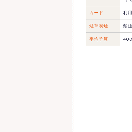
カード
利
煙草喫煙
禁
平均予算
40