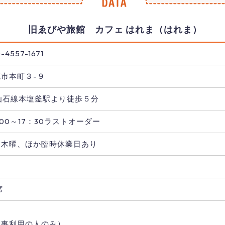
旧ゑびや旅館 カフェ はれま（はれま）
-4557-1671
竈市本町３-９
R仙石線本塩釜駅より徒歩５分
：00～17：30ラストオーダー
・木曜、ほか臨時休業日あり
し
席
食事利用の人のみ）