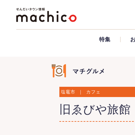
特集
塩竈市
｜
カフェ
旧ゑびや旅館