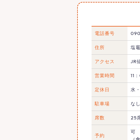
電話番号
090
住所
塩
アクセス
J
営業時間
11
定休日
水
駐車場
な
席数
25
可
予約
（