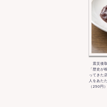
震災後取
「歴史が
ってきた
人をあた
（250