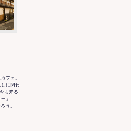
たカフェ。
直しに関わ
、今も来る
カー」
浸ろう。