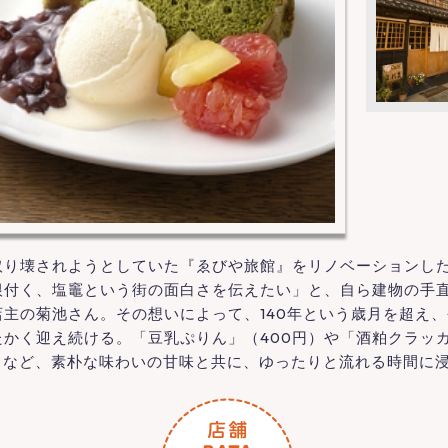
り壊されようとしていた『ゑびや旅館』をリノベーションし
根付く、塩竈という街の面白さを伝えたい」と、自ら建物の手
店主の菊池さん。その想いによって、140年という歳月を超え
たかく迎え続ける。「豆乳ぷりん」（400円）や「酒粕クラッ
円）など、素朴な味わいの甘味と共に、ゆったりと流れる時間に