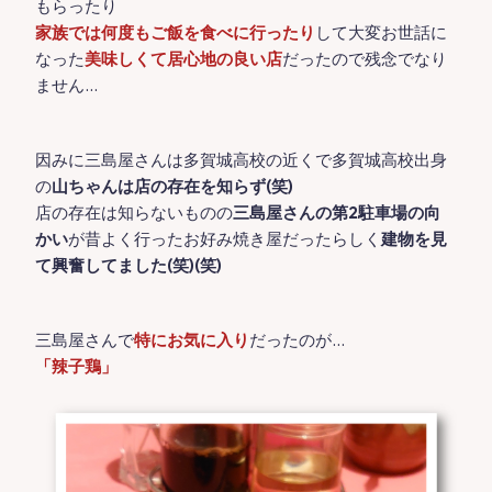
もらったり
家族では何度もご飯を食べに行ったり
して大変お世話に
なった
美味しくて居心地の良い店
だったので残念でなり
ません…
因みに三島屋さんは多賀城高校の近くで多賀城高校出身
の
山ちゃんは店の存在を知らず(笑)
店の存在は知らないものの
三島屋さんの第2駐車場の向
かい
が昔よく行ったお好み焼き屋だったらしく
建物を見
て興奮してました(笑)(笑)
三島屋さんで
特にお気に入り
だったのが…
「辣子鶏」