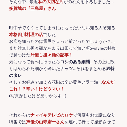
そんな中…最近
私の大切な店
がのれんを下ろしました…
多賀城の『三島屋』さん
町中華でくくってしまうにはもったいない知る人ぞ知る
本格四川料理の店
でした
お店を知ったのは震災ちょっと前だったでしょうか？…
まだ汁無し担々麺があまり出回って無い頃S-styleの特集
で見つけた
汁無し担々麺の記事！
気になって食べに行ったら
コシのある細麺
…その上に散
りばめられた細かく砕いた
ナッツ
…それをまとめる
独特
のタレ
そしてお好みで加える花椒の辛い黄色い
ラー油
…
なんだ
これ！？辛い！けどウマい！
(写真探したけど見つからず…)
それからは
ナマイキテレビのロケ
で何度もお世話になり
特番では
声優の山寺宏一さん
を連れて行って撮影させて