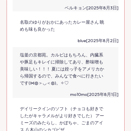
ベルキョン[2025年8月3日]
名取のゆりがおかにあったカレー屋さん 眺
めも味も良かった
blue[2025年8月2日]
塩釜の京都苑。カルビはもちろん、内臓系
や豚足もキレイに掃除してあり、酢味噌も
美味しい！！！ 夏には姪っ子をアメリカか
ら帰国するので、みんなで食べに行きたい
です(⋈◍＞◡＜◍)。✧♡
mo10mo[2025年8月1日]
デイリークインのソフト（チョコも好きで
したがキャラメルがより好きでした） アー
ミーズのみたらし、かぼちゃ、ごまのアイ
ス 八木山のシカゴピザ