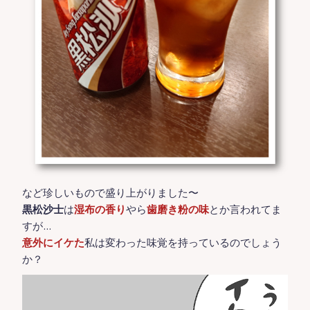
など珍しいもので盛り上がりました〜
黒松沙士
は
湿布の香り
やら
歯磨き粉の味
とか言われてま
すが…
意外にイケた
私は変わった味覚を持っているのでしょう
か？