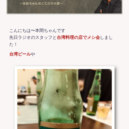
こんにちは〜本間ちゃんです
先日ラジオのスタッフと
台湾料理の店でメシ会
しまし
た！
台湾ビール
や