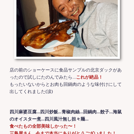
店の前のショーケースに食品サンプルの北京ダックがあ
ったので試しにたのんでみたら…
これが絶品！
もったいないからとお肉も回鍋肉のような味付けにして
出してくれました(涙)
四川麻婆豆腐…四川炒飯…青椒肉絲…回鍋肉…餃子…海鼠
のオイスター煮…四川風汁無し担々麺…
食べたもの全部美味しかった〜！
三島屋さん…今まで本当にありがとうございました！