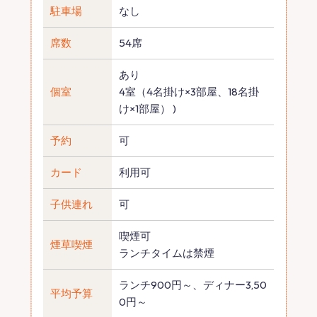
駐車場
なし
席数
54席
あり
個室
4室（4名掛け×3部屋、18名掛
け×1部屋） )
予約
可
カード
利用可
子供連れ
可
喫煙可
煙草喫煙
ランチタイムは禁煙
ランチ900円～、ディナー3,50
平均予算
0円～