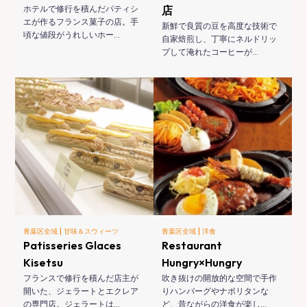
ホテルで修行を積んだパティシ
店
エが作るフランス菓子の店。手
新鮮で良質の豆を高度な技術で
頃な値段がうれしいホー…
自家焙煎し、丁寧にネルドリッ
プして淹れたコーヒーが…
|
|
青葉区全域
甘味＆スウィーツ
青葉区全域
洋食
Patisseries Glaces
Restaurant
Kisetsu
Hungry×Hungry
フランスで修行を積んだ店主が
吹き抜けの開放的な空間で手作
開いた、ジェラートとエクレア
りハンバーグやナポリタンな
の専門店。ジェラートは…
ど、昔ながらの洋食が楽し…