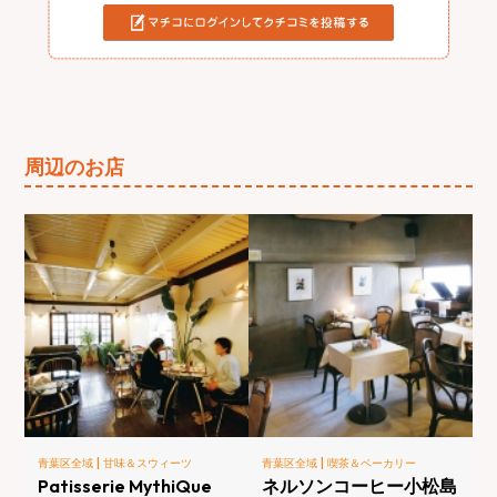
周辺のお店
|
|
青葉区全域
甘味＆スウィーツ
青葉区全域
喫茶＆ベーカリー
Patisserie MythiQue
ネルソンコーヒー小松島