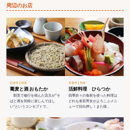
周辺のお店
|
|
石巻市
和食
石巻市
和食
蕎麦と酒 おもたか
活鮮料理 ひらつか
割烹で修行を積んだ店主が”そ
四季折々の食材を使った料理は
ばと酒を気軽に楽しんでほし
どれも老若男女がよろこぶメニ
い”というコンセプトで…
ューで目白押し！また様…