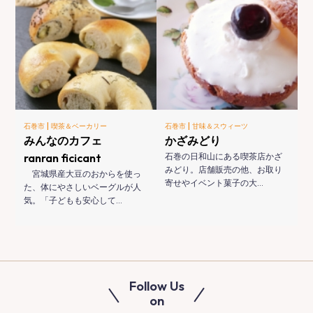
|
|
石巻市
喫茶＆ベーカリー
石巻市
甘味＆スウィーツ
みんなのカフェ
かざみどり
ranran ficicant
石巻の日和山にある喫茶店かざ
みどり。店舗販売の他、お取り
宮城県産大豆のおからを使っ
寄せやイベント菓子の大…
た、体にやさしいベーグルが人
気。「子どもも安心して…
Follow Us
on