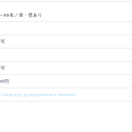
り
～66名／扉・壁あり
用可
煙可
500円
p://aqcorp.jp/kojiyanitaro-honten/