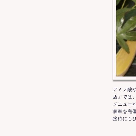
アミノ酸
店』では
メニュー
個室を完
接待にも