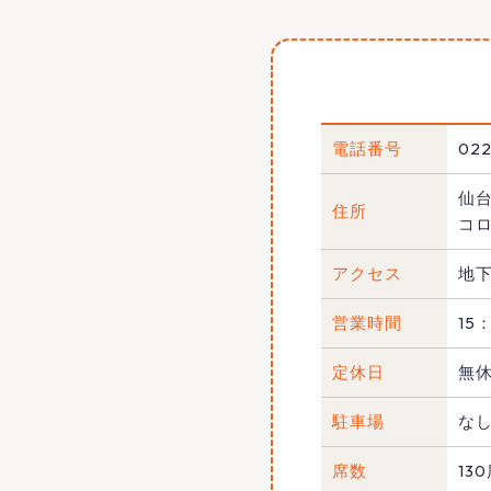
電話番号
022
仙台
住所
コロ
アクセス
地
営業時間
15
定休日
無
駐車場
な
席数
13