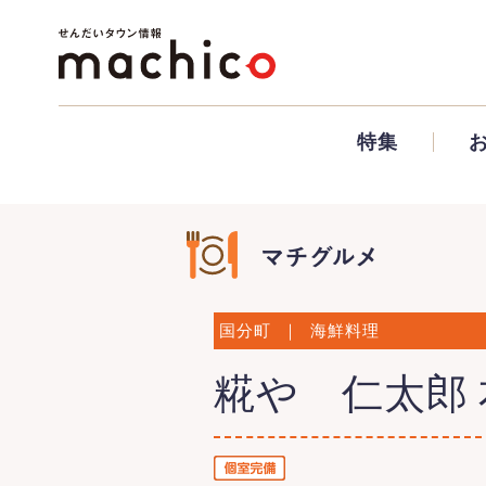
特集
国分町
｜
海鮮料理
糀や 仁太郎 