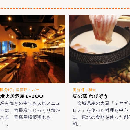
国分町
|
居酒屋・バー
国分町
|
和食
炭火居酒屋 B-BOO
豆の蔵 わびぞう
炭火焼きの中でも人気メニュ
宮城県産の大豆「ミヤギ
ーは、備長炭でじっくり焼か
ロメ」を使った料理を中心
れる「青森産桜姫鶏もも」
に、東北の食材を使った創
「…
和…