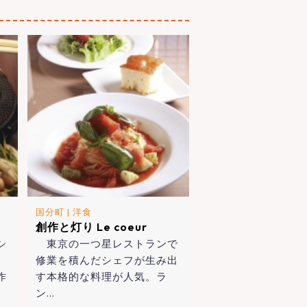
国分町
|
洋食
創作と灯り Le coeur
シ
東京の一つ星レストランで
修業を積んだシェフが生み出
作
す本格的な料理が人気。ラ
ン…