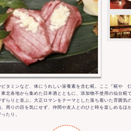
やビタミンなど、体にうれしい栄養素を含む糀。ここ『糀や 仁
、東北各地から集めた日本酒とともに、添加物不使用の仙台糀
がずらりと並ぶ。大正ロマンをテーマとした落ち着いた雰囲気
備。周りの目を気にせず、仲間や友人とのひと時を楽しめるほ
ぴったり。