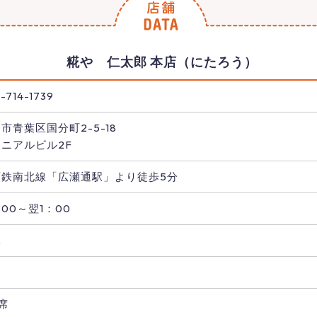
糀や 仁太郎 本店（にたろう）
-714-1739
市青葉区国分町2-5-18
ニアルビル2F
下鉄南北線「広瀬通駅」より徒歩5分
：00～翌1：00
休
し
0席