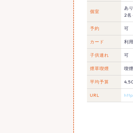
あ
個室
2名
予約
可
カード
利
子供連れ
可
煙草喫煙
喫
平均予算
4,
URL
htt