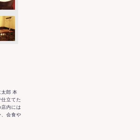
太郎 本
で仕立てた
の店内には
か、会食や