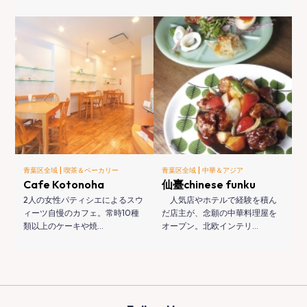
|
|
青葉区全域
喫茶＆ベーカリー
青葉区全域
中華＆アジア
Cafe Kotonoha
仙臺chinese funku
2人の女性パティシエによるスウ
人気店やホテルで経験を積ん
ィーツ自慢のカフェ。常時10種
だ店主が、念願の中華料理屋を
類以上のケーキや焼…
オープン。北欧インテリ…