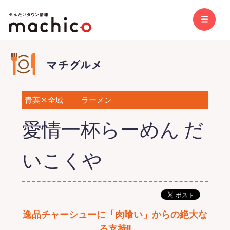
青葉区全域
｜
ラーメン
愛情一杯らーめん だ
いこくや
逸品チャーシューに「肉喰い」からの絶大な
る支持!!