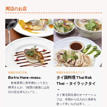
周辺のお店
|
|
青葉区全域
洋食
青葉区全域
中華＆アジア
Bistro Hare-masu.
タイ国料理 Thai Rak
飲食業界に長年携わってきた
Thai －タイラックタイ
桝澤さんが、"経歴の最後には自
－
分の店を持ちたい"と…
タイ東北部出身のオーナーシェ
フは、本国から仕入れた食材を
使って辛いものは辛く、…